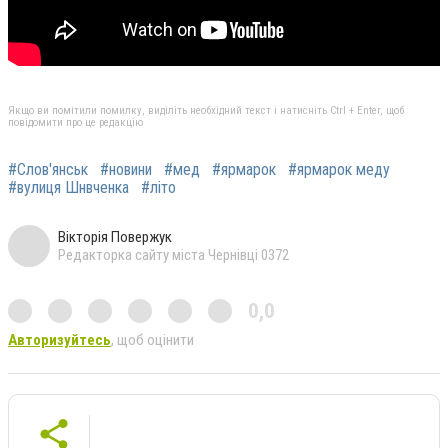
Якщо ви помітили помилку, виділіть необхідний текст і натисніть Ctrl + Enter, щоб
повідомити про це редакцію
#Слов'янськ
#новини
#мед
#ярмарок
#ярмарок меду
#вулиця Шнвченка
#літо
Вікторія Повержук
Редакторка сайту міста Чернівці 0372
0,0
Авторизуйтесь
, щоб оцінити