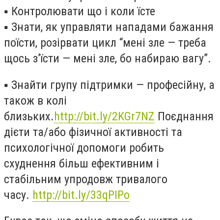
▪️
Контролювати що і коли їсте
▪️
Знати, як управляти нападами бажання
поїсти, розірвати цикл “мені зле — треба
щось з’їсти — мені зле, бо набираю вагу”.
▪️
Знайти групу підтримки — професійну, а
також в колі
близьких.
http://bit.ly/2KGr7NZ
Поєднання
дієти та/або фізичної активності та
психологічної допомоги робить
схуднення більш ефективним і
стабільним упродовж тривалого
часу.
http://bit.ly/33qPIPo