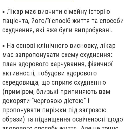
▪️
Лікар має вивчити сімейну історію
пацієнта, його/її спосіб життя та способи
схуднення, які вже були випробувані.
▪️
На основі клінічного висновку, лікар
має запропонувати схему схуднення:
план здорового харчування, фізичної
активності, побудови здорового
середовища, що сприяє схудненню
(приміром, близькі припиняють вам
докоряти “черговою дієтою” і
пропонувати пиріжки під загрозою
образи) та підвищення освіченості щодо
здорового способу життя. Але це точно