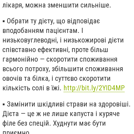
лікаря, можна зменшити сильніше.
▪️
Обрати ту дієту, що відповідає
вподобанням пацієнтам. І
низьковуглеводні, і низькожирові дієти
співставно ефективні, проте більш
гармонійно — скоротити споживання
всього потроху, збільшити споживання
овочів та білка, і суттєво скоротити
кількість солі в їжі.
http://bit.ly/2YID4MP
▪️
Замінити шкідливі страви на здоровіші.
Дієта — це ж не лише капуста і куряче
філе без спецій. Худнути має бути
приємно.