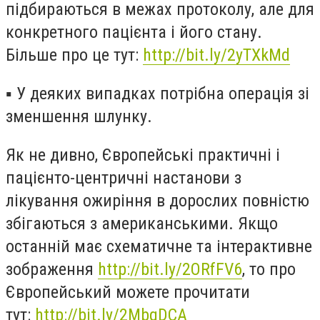
підбираються в межах протоколу, але для
конкретного пацієнта і його стану.
Більше про це тут:
http://bit.ly/2yTXkMd
▪️
У деяких випадках потрібна операція зі
зменшення шлунку.
Як не дивно, Європейські практичні і
пацієнто-центричні настанови з
лікування ожиріння в дорослих повністю
збігаються з американськими. Якщо
останній має схематичне та інтерактивне
зображення
http://bit.ly/2ORfFV6
, то про
Європейський можете прочитати
тут:
http://bit.ly/2MbqDCA