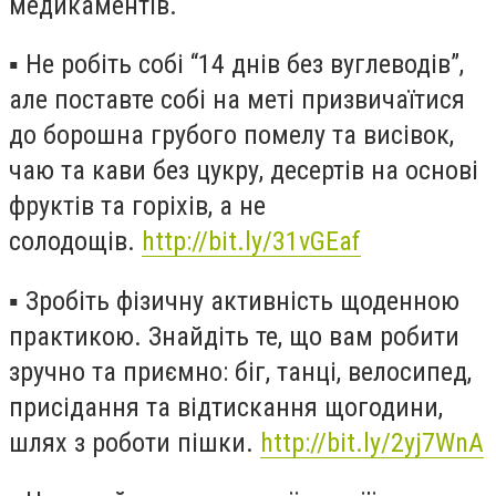
медикаментів.
▪️
Не робіть собі “14 днів без вуглеводів”,
але поставте собі на меті призвичаїтися
до борошна грубого помелу та висівок,
чаю та кави без цукру, десертів на основі
фруктів та горіхів, а не
солодощів.
http://bit.ly/31vGEaf
▪️
Зробіть фізичну активність щоденною
практикою. Знайдіть те, що вам робити
зручно та приємно: біг, танці, велосипед,
присідання та відтискання щогодини,
шлях з роботи пішки.
http://bit.ly/2yj7WnA