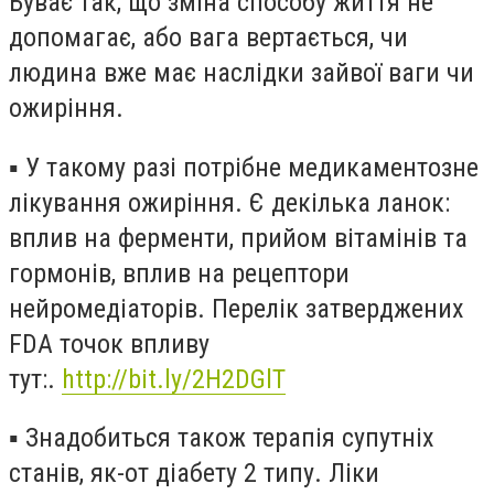
Буває так, що зміна способу життя не
допомагає, або вага вертається, чи
людина вже має наслідки зайвої ваги чи
ожиріння.
▪️
У такому разі потрібне медикаментозне
лікування ожиріння. Є декілька ланок:
вплив на ферменти, прийом вітамінів та
гормонів, вплив на рецептори
нейромедіаторів. Перелік затверджених
FDA точок впливу
тут:.
http://bit.ly/2H2DGlT
▪️
Знадобиться також терапія супутніх
станів, як-от діабету 2 типу. Ліки