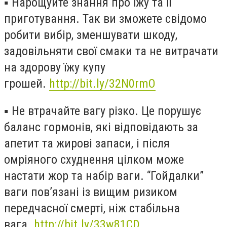
▪️
Нарощуйте знання про їжу та її
приготування. Так ви зможете свідомо
робити вибір, зменшувати шкоду,
задовільняти свої смаки та не витрачати
на здорову їжу купу
грошей.
http://bit.ly/32N0rmO
▪️
Не втрачайте вагу різко. Це порушує
баланс гормонів, які відповідають за
апетит та жирові запаси, і після
омріяного схуднення цілком може
настати жор та набір ваги. “Гойдалки”
ваги пов’язані із вищим ризиком
передчасної смерті, ніж стабільна
вага.
http://bit.ly/33w81CD