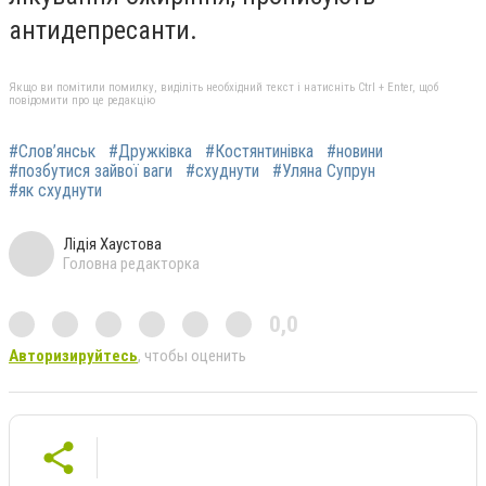
антидепресанти.
Якщо ви помітили помилку, виділіть необхідний текст і натисніть Ctrl + Enter, щоб
повідомити про це редакцію
#Слов’янськ
#Дружківка
#Костянтинівка
#новини
#позбутися зайвої ваги
#схуднути
#Уляна Супрун
#як схуднути
Лідія Хаустова
Головна редакторка
0,0
Авторизируйтесь
, чтобы оценить