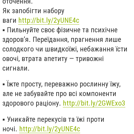
оточення.
Як запобігти набору
ваги
http://bit.ly/2yUNE4c
▪️
Пильнуйте своє фізичне та психічне
здоров’я. Переїдання, прагнення лише
солодкого чи швидкоїжі, небажання їсти
овочі, втрата апетиту — тривожні
сигнали.
▪️
Їжте просту, переважно рослинну їжу,
але не забувайте про всі компоненти
здорового раціону.
http://bit.ly/2GWExo3
▪️
Уникайте перекусів та їжі проти
ночі.
http://bit.ly/2yUNE4c