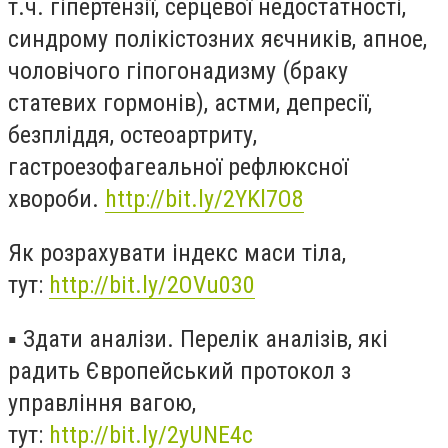
т.ч. гіпертензії, серцевої недостатності,
синдрому полікістозних яєчників, апное,
чоловічого гіпогонадизму (браку
статевих гормонів), астми, депресії,
безпліддя, остеоартриту,
гастроезофагеальної рефлюксної
хвороби.
http://bit.ly/2YKl7O8
Як розрахувати індекс маси тіла,
тут:
http://bit.ly/2OVu030
▪️
Здати аналізи. Перелік аналізів, які
радить Європейський протокол з
управління вагою,
тут:
http://bit.ly/2yUNE4c