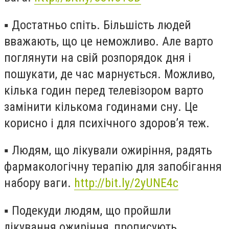
▪️
Достатньо спіть. Більшість людей
вважають, що це неможливо. Але варто
поглянути на свій розпорядок дня і
пошукати, де час марнується. Можливо,
кілька годин перед телевізором варто
замінити кількома годинами сну. Це
корисно і для психічного здоров’я теж.
▪️
Людям, що лікували ожиріння, радять
фармакологічну терапію для запобігання
набору ваги.
http://bit.ly/2yUNE4c
▪️
Подекуди людям, що пройшли
лікування ожиріння, прописують