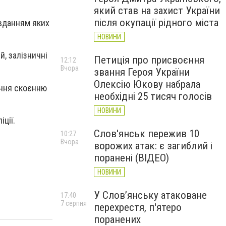
який став на захист України
після окупації рідного міста
авданням яких
НОВИНИ
, залізничні
Петиція про присвоєння
12:12
Вчора
звання Героя України
Олексію Юкову набрала
ання скоєнню
необхідні 25 тисяч голосів
НОВИНИ
ції.
Слов'янськ пережив 10
10:27
Вчора
ворожих атак: є загиблий і
поранені (ВІДЕО)
НОВИНИ
У Слов’янську атаковане
17:40
7 серпня
перехрестя, п'ятеро
поранених