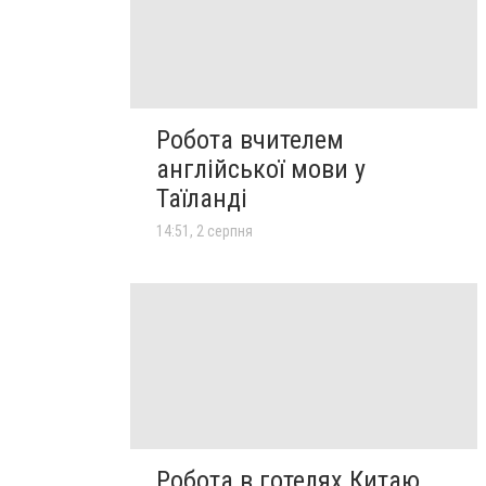
Робота вчителем
англійської мови у
Таїланді
14:51, 2 серпня
Робота в готелях Китаю