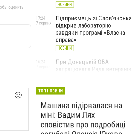
НОВИНИ
тобы оценить
Підприємець зі Слов'янська
17:24
7 серпня
відкрив лабораторію
завдяки програмі «Власна
справа»
НОВИНИ
При Донецькій ОВА
16:24
7 серпня
запрацювала Рада ветеранів
війни
НОВИНИ
ТОП НОВИНИ
🙂
Машина підірвалася на
міні: Вадим Лях
сповістив про подробиці