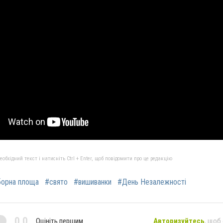
бхідний текст і натисніть Ctrl + Enter, щоб повідомити про це редакцію
орна площа
#свято
#вишиванки
#День Незалежності
0,0
Оцініть першим
Авторизуйтесь
, щоб