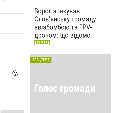
Ворог атакував
Слов’янську громаду
авіабомбою та FPV-
дроном: що відомо
НОВИНИ
СПЕЦТЕМА
🙂
Голос громади