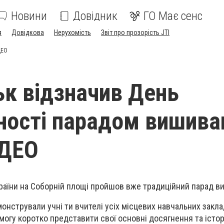
Новини
Довідник
ГО Має сенс
я
Довідкова
Нерухомість
Звіт про прозорість JTI
ДЕО
ьк відзначив День
ості парадом вишива
ІДЕО
раїни на Соборній площі пройшов вже традиційний парад в
онстрували учні ти вчителі усіх місцевих навчальних закла
могу коротко представити свої основні досягнення та істор