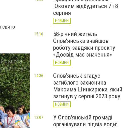
Юковим відбудеться 7 і 8
серпня
НОВИНИ
к свято
58-річний житель
15:16
Слов'янська знайшов
роботу завдяки проєкту
«Досвід має значення»
НОВИНИ
Слов’янськ згадує
14:36
загиблого захисника
Максима Шинкарюка, який
загинув у серпні 2023 року
НОВИНИ
У Слов'янській громаді
13:07
організували підвіз води: