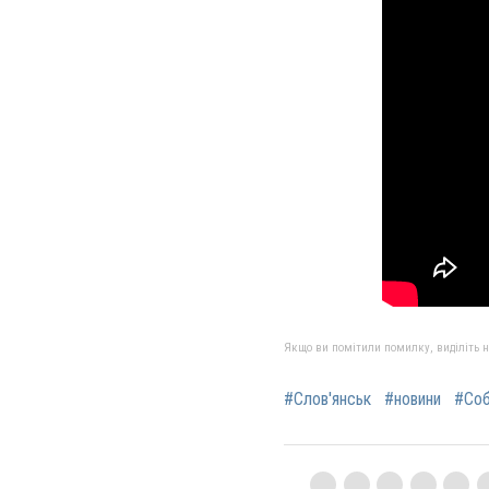
Якщо ви помітили помилку, виділіть нео
#Слов'янськ
#новини
#Соб