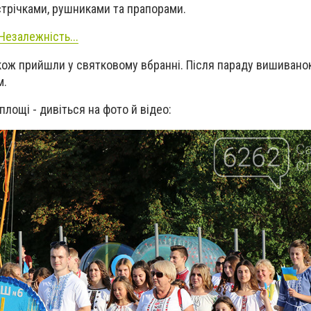
 стрічками, рушниками та прапорами.
Незалежність...
кож прийшли у святковому вбранні. Після параду вишивано
м.
лощі - дивіться на фото й відео: