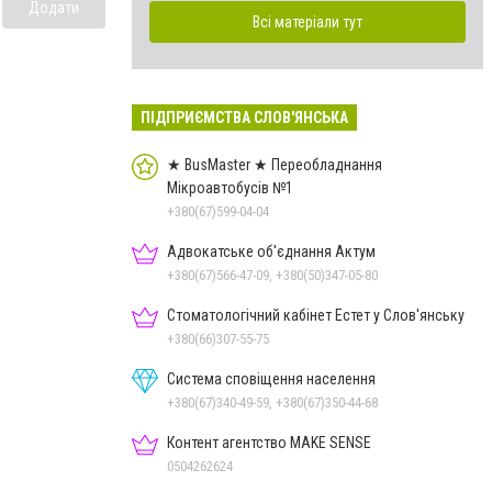
Додати
Всі матеріали тут
ПІДПРИЄМСТВА СЛОВ'ЯНСЬКА
★ BusMaster ★ Переобладнання
Мікроавтобусів №1
+380(67)599-04-04
Адвокатське об'єднання Актум
+380(67)566-47-09, +380(50)347-05-80
Стоматологічний кабінет Естет у Слов'янську
+380(66)307-55-75
Система сповіщення населення
+380(67)340-49-59, +380(67)350-44-68
Контент агентство MAKE SENSE
0504262624