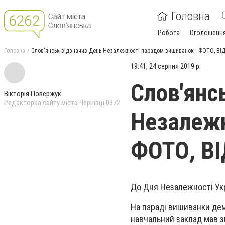
Головна
Робота
Оголошенн
Головна
Слов'янськ відзначив День Незалежності парадом вишиванок - ФОТО, ВІ
19:41, 24 серпня 2019 р.
Слов'янс
Вікторія Повержук
Редакторка сайту міста Чернівці 0372
Незалежн
ФОТО, В
До Дня Незалежності Ук
На параді вишиванки дем
навчальний заклад мав з