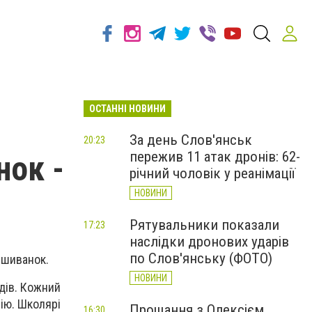
ОСТАННІ НОВИНИ
За день Слов'янськ
20:23
пережив 11 атак дронів: 62-
нок -
річний чоловік у реанімації
НОВИНИ
Рятувальники показали
17:23
наслідки дронових ударів
по Слов'янську (ФОТО)
ишиванок.
НОВИНИ
дів. Кожний
ію. Школярі
Прощання з Олексієм
16:30