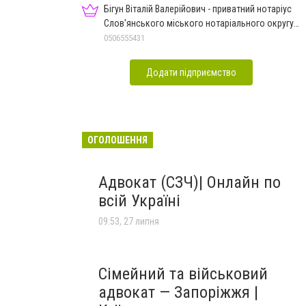
Бігун Віталій Валерійович - приватний нотаріус
Слов'янського міського нотаріального округу
Дон.обл.
0506555431
Додати підприємство
ОГОЛОШЕННЯ
Адвокат (СЗЧ)| Онлайн по
всій Україні
09:53, 27 липня
Сімейний та військовий
адвокат — Запоріжжя |