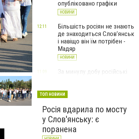
опубліковано графіки
НОВИНИ
Більшість росіян не знають
12:11
де знаходиться Слов’янськ
і навіщо він їм потрібен -
Мадяр
НОВИНИ
За минулу добу російські
11:09
війська 13 разів атакували
Слов'янськ. Хроніка
великої війни: 6 серпня
ТОП НОВИНИ
НОВИНИ
Росія вдарила по мосту
у Слов'янську: є
поранена
НОВИНИ