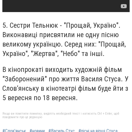
5. Сестри Тельнюк - "Прощай, Україно".
Виконавиці присвятили не одну пісню
великому українцю. Серед них: "Прощай,
Україно", "Жертва", "Небо" та інші.
В кінопрокаті виходить художній фільм
"Заборонений" про життя Василя Стуса. У
Слов’янську в кінотеатрі фільм буде йти з
5 вересня по 18 вересня.
Якщо ви помітили помилку, виділіть необхідний текст і натисніть Ctrl + Enter, щоб
повідомити про це редакцію
#Слов’янськ
#новини
#Василь Стус
#пісні на вірші Стуса