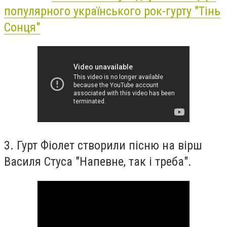
популярного українського рок-гурту "Тінь
Сонця"
3. Гурт Фіолет створили пісню на вірш
Василя Стуса "Напевне, так і треба".