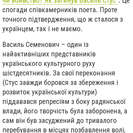
чи вбивство? Як загинув Василь Стус"
. Це
спогади співкамерників поета. Проте
точного підтвердження, що ж сталося з
українцем, так і не маємо.
Василь Семенович – один із
найактивніших представників
українського культурного руху
шістдесятників. За свої переконання
(Стус завжди боровся за збереження і
розвиток української культури)
піддавався репресіям з боку радянської
влади, його творчість була заборонена, а
сам він був засуджений до тривалого
перебування в місцях позбавлення волі,