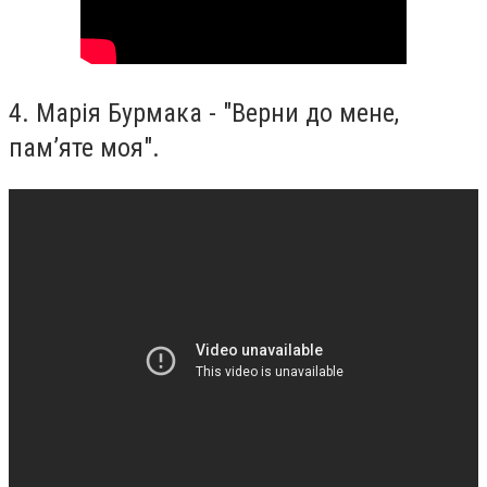
4. Марія Бурмака - "Верни до мене,
пам’яте моя".