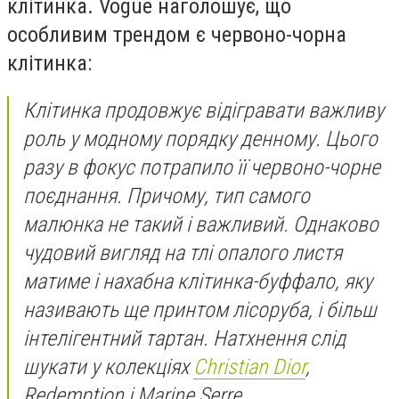
клітинка. Vogue наголошує, що
особливим трендом є червоно-чорна
клітинка:
Клітинка продовжує відігравати важливу
роль у модному порядку денному. Цього
разу в фокус потрапило її червоно-чорне
поєднання. Причому, тип самого
малюнка не такий і важливий. Однаково
чудовий вигляд на тлі опалого листя
матиме і нахабна клітинка-буффало, яку
називають ще принтом лісоруба, і більш
інтелігентний тартан. Натхнення слід
шукати у колекціях
Christian Dior
,
Redemption і Marine Serre.