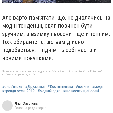
Але варто пам’ятати, що, не дивлячись на
модні тенденції, одяг повинен бути
зручним, а взимку і восени - ще й теплим.
Тож обирайте те, що вам дійсно
подобається, і підніміть собі настрій
новими покупками.
Якщо ви помітили помилку, виділіть необхідний текст і натисніть Ctrl + Enter, щоб
повідомити про це редакцію
#Слов’янськ
#Дружківка
#Костянтинівка
#новини
#мода
#тренди осені 2019
#модний одяг
#що носити цієї осені
Лідія Хаустова
Головна редакторка