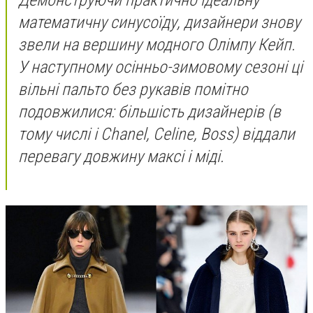
Демонструючи практично ідеальну
математичну синусоїду, дизайнери знову
звели на вершину модного Олімпу Кейп.
У наступному осінньо-зимовому сезоні ці
вільні пальто без рукавів помітно
подовжилися: більшість дизайнерів (в
тому числі і Chanel, Celine, Boss) віддали
перевагу довжину максі і міді.