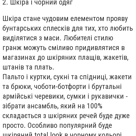
2. Шкіра і чорний одяг
Шкіра стане чудовим елементом прояву
бунтарських сплесків для тих, хто любить
виділятися з маси. Любителі стилю
гранж можуть сміливо придивлятися в
магазинах до шкіряних плащів, жакетів,
штанів та плать.
Пальто і куртки, сукні та спідниці, жакети
та брюки, чоботи-ботфорти і брутальні
армійські черевики, сумки і рукавички -
зібрати ансамбль, який на 100%
складається з шкіряних речей буде дуже
просто. Особливо популярний буде
шкіряний total look в чорному кольорі.