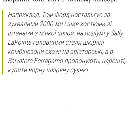
Наприклад, Том Форд ностальгує за
зухвалими 2000-ми і шиє костюми зі
штанами з м'якої шкіри, на подіумі у Sally
LaPointe головними стали шкіряні
комбінезони схожі на авіаторські, а в
Salvatore Ferragamo пропонують, нарешті,
купити чорну шкіряну сукню.