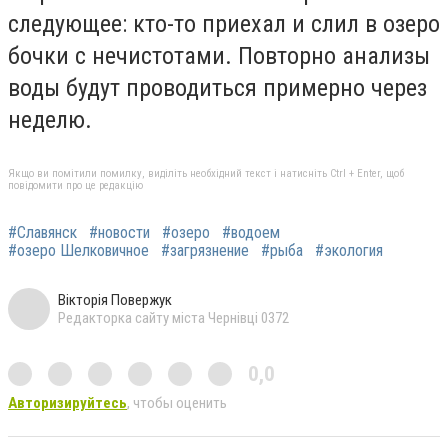
следующее: кто-то приехал и слил в озеро
бочки с нечистотами. Повторно анализы
воды будут проводиться примерно через
неделю.
Якщо ви помітили помилку, виділіть необхідний текст і натисніть Ctrl + Enter, щоб
повідомити про це редакцію
#Славянск
#новости
#озеро
#водоем
#озеро Шелковичное
#загрязнение
#рыба
#экология
Вікторія Повержук
Редакторка сайту міста Чернівці 0372
0,0
Авторизируйтесь
, чтобы оценить