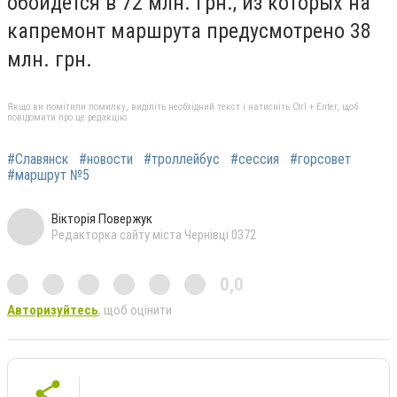
обойдется в 72 млн. грн., из которых на
капремонт маршрута предусмотрено 38
млн. грн.
Якщо ви помітили помилку, виділіть необхідний текст і натисніть Ctrl + Enter, щоб
повідомити про це редакцію
#Славянск
#новости
#троллейбус
#сессия
#горсовет
#маршрут №5
Вікторія Повержук
Редакторка сайту міста Чернівці 0372
0,0
Авторизуйтесь
, щоб оцінити