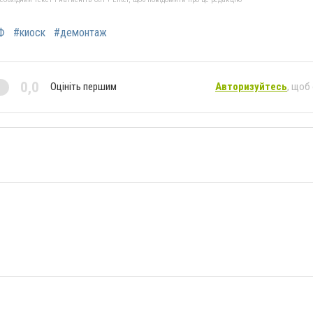
Ф
#киоск
#демонтаж
0,0
Оцініть першим
Авторизуйтесь
, щоб