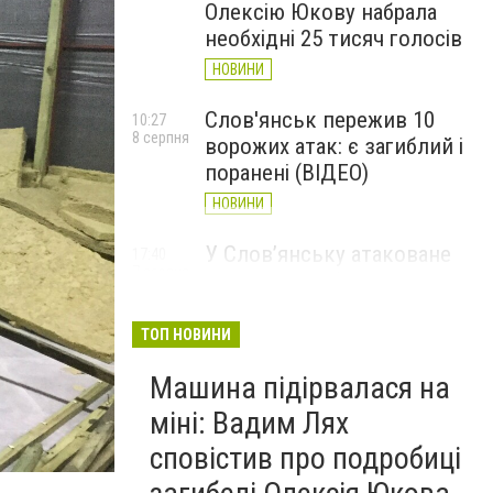
Олексію Юкову набрала
необхідні 25 тисяч голосів
НОВИНИ
Слов'янськ пережив 10
10:27
8 серпня
ворожих атак: є загиблий і
поранені (ВІДЕО)
НОВИНИ
У Слов’янську атаковане
17:40
7 серпня
перехрестя, п'ятеро
поранених
ТОП НОВИНИ
НОВИНИ
Машина підірвалася на
міні: Вадим Лях
сповістив про подробиці