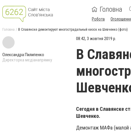
Головна
Робота
Оголошенн
Головна
В Славянске демонтируют многострадальный киоск на Шевченко (фото)
08:42, 3 жовтня 2019 р.
В Славян
Олександра Пилипенко
Директорка медіанапрямку
многостр
Шевченко
Сегодня в Славянске с
Шевченко.
Демонтаж МАФа (малой а