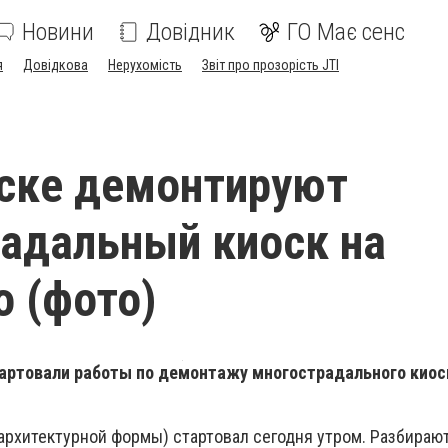
Новини
Довідник
ГО Має сенс
я
Довідкова
Нерухомість
Звіт про прозорість JTI
ске демонтируют
адальный киоск на
 (фото)
тартовали работы по демонтажу многострадального киос
рхитектурной формы) стартовал сегодня утром. Разбираю