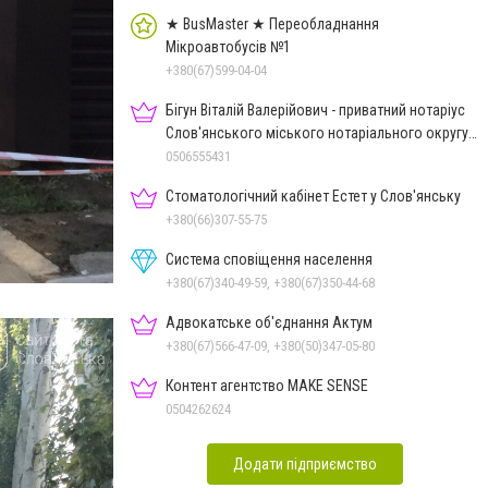
★ BusMaster ★ Переобладнання
Мікроавтобусів №1
+380(67)599-04-04
Бігун Віталій Валерійович - приватний нотаріус
Слов'янського міського нотаріального округу
Дон.обл.
0506555431
Стоматологічний кабінет Естет у Слов'янську
+380(66)307-55-75
Система сповіщення населення
+380(67)340-49-59, +380(67)350-44-68
Адвокатське об'єднання Актум
+380(67)566-47-09, +380(50)347-05-80
Контент агентство MAKE SENSE
0504262624
Додати підприємство