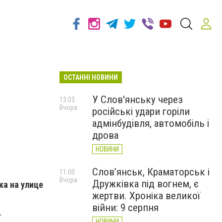
ОСТАННІ НОВИНИ
У Слов'янську через
13:03
Вчора
російські удари горіли
адмінбудівля, автомобіль і
дрова
НОВИНИ
Слов’янськ, Краматорськ і
11:00
Вчора
Дружківка під вогнем, є
ка на улице
жертви. Хроніка великої
війни: 9 серпня
т
НОВИНИ