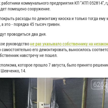
 работники коммунального предприятия КП "АТП 052814", г
удет помещено сооружение.
покрыть расходы по демонтажу киоска и только тогда ему
 а это - порядка 45 тысяч гривен.
дут проводиться два дня.
кое руководство
не раз указывало собственнику на незако
 самостоятельно его демонтировать, выносилось соотве
обственник навстречу не пошел.
исполкома, которое прошло 7 августа, было принято решени
 Шевченко, 14.