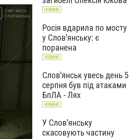
загибелі Олексія Юкова
НОВИНИ
Росія вдарила по мосту
у Слов'янську: є
поранена
НОВИНИ
Слов'янськ увесь день 5
серпня був під атаками
БпЛА - Лях
НОВИНИ
У Слов'янську
скасовують частину