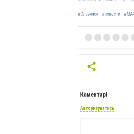
#Славянск
#новости
#МА
Коментарі
Авторизуватись