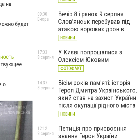
де на
Вечір 8 і ранок 9 серпня
09:30
Вчора
Слов’янськ перебував під
 можно будет
атакою ворожих дронів
НОВИНИ
У Києві попрощалися з
17:33
нность
8 серпня
Олексієм Юковим
тствующее
ФОТОФАКТ
Вісім років пам'яті: історія
14:37
е о
8 серпня
Героя Дмитра Українського,
який став на захист України
після окупації рідного міста
НОВИНИ
Петиція про присвоєння
12:12
8 серпня
звання Героя України