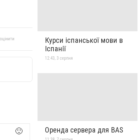
 оцінити
Курси іспанської мови в
Іспанії
12:43, 3 серпня
Оренда сервера для BAS
🙂
11:38, 7 серпня