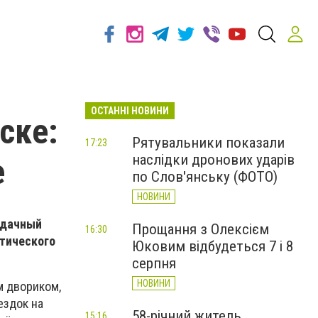
ОСТАННІ НОВИНИ
ске:
Рятувальники показали
17:23
наслідки дронових ударів
е
по Слов'янську (ФОТО)
НОВИНИ
 дачный
Прощання з Олексієм
16:30
етического
Юковим відбудеться 7 і 8
серпня
НОВИНИ
м двориком,
ездок на
58-річний житель
15:16