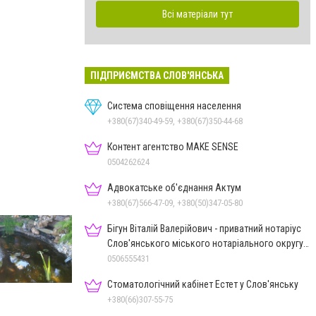
Всі матеріали тут
ПІДПРИЄМСТВА СЛОВ'ЯНСЬКА
Система сповіщення населення
+380(67)340-49-59, +380(67)350-44-68
Контент агентство MAKE SENSE
0504262624
Адвокатське об'єднання Актум
+380(67)566-47-09, +380(50)347-05-80
Бігун Віталій Валерійович - приватний нотаріус
Слов'янського міського нотаріального округу
Дон.обл.
0506555431
Стоматологічний кабінет Естет у Слов'янську
+380(66)307-55-75