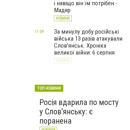
і навіщо він їм потрібен -
Мадяр
НОВИНИ
За минулу добу російські
11:09
війська 13 разів атакували
Слов'янськ. Хроніка
великої війни: 6 серпня
НОВИНИ
Через постійні обстріли
10:29
Слов’янська
Донецькоблгаз припиняє
ТОП НОВИНИ
обслуговування двох
Росія вдарила по мосту
районів
у Слов'янську: є
НОВИНИ
поранена
НОВИНИ