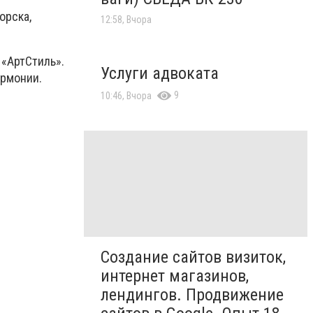
орска,
12:58, Вчора
 «АртСтиль».
Услуги адвоката
армонии.
9
10:46, Вчора
Создание сайтов визиток,
интернет магазинов,
лендингов. Продвижение