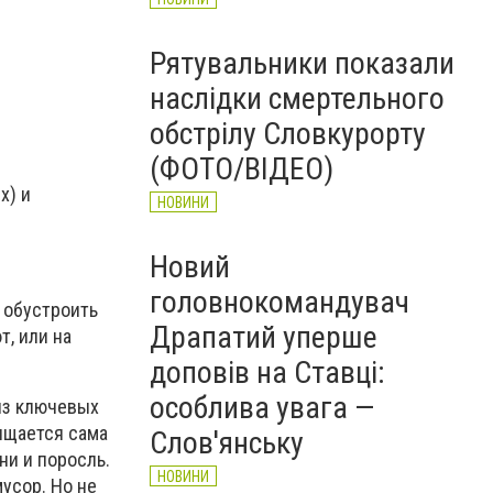
Рятувальники показали
наслідки смертельного
обстрілу Словкурорту
(ФОТО/ВІДЕО)
х) и
НОВИНИ
Новий
головнокомандувач
 обустроить
Драпатий уперше
т, или на
доповів на Ставці:
особлива увага —
из ключевых
чищается сама
Слов'янську
ни и поросль.
НОВИНИ
усор. Но не