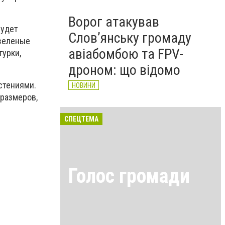
Ворог атакував
будет
Слов’янську громаду
озеленые
авіабомбою та FPV-
гурки,
дроном: що відомо
стениями.
НОВИНИ
 размеров,
СПЕЦТЕМА
Голос громади