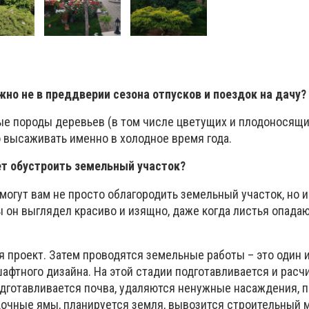
но не в преддверии сезона отпусков и поездок на дачу?
рые породы деревьев (в том числе цветущих и плодоносящи
 высаживать именно в холодное время года.
т обустроить земельный участок?
огут вам не просто облагородить земельный участок, но и
ы он выглядел красиво и изящно, даже когда листья опадаю
я проект. Затем проводятся земельные работы – это один 
афтного дизайна. На этой стадии подготавливается и рас
одготавливается почва, удаляются ненужные насаждения, п
очные ямы, планируется земля, вывозится строительный м