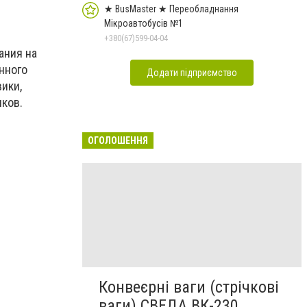
★ BusMaster ★ Переобладнання
Мікроавтобусів №1
+380(67)599-04-04
ания на
нного
Додати підприємство
ики,
ков.
ОГОЛОШЕННЯ
Конвеєрні ваги (стрічкові
ваги) СВЕДА ВК-230