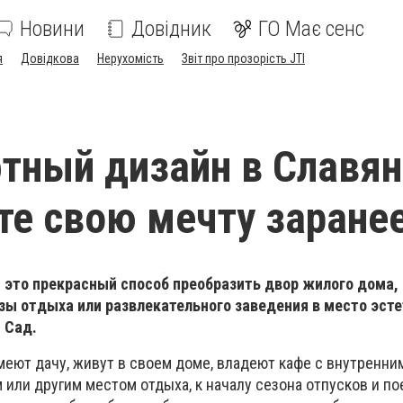
Новини
Довідник
ГО Має сенс
я
Довідкова
Нерухомість
Звіт про прозорість JTI
ный дизайн в Славян
те свою мечту заране
это прекрасный способ преобразить двор жилого дома,
зы отдыха или развлекательного заведения в место эст
 Сад.
меют дачу, живут в своем доме, владеют кафе с внутренни
или другим местом отдыха, к началу сезона отпусков и по