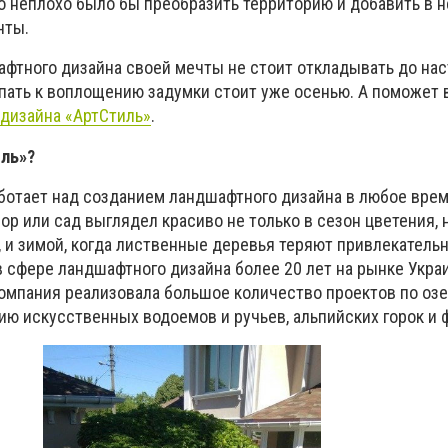
о неплохо было бы преобразить территорию и добавить в 
нты.
афтного дизайна своей мечты не стоит откладывать до на
упать к воплощению задумки стоит уже осенью. А поможет 
дизайна «АртСтиль»
.
ль»?
ботает над созданием ландшафтного дизайна в любое врем
вор или сад выглядел красиво не только в сезон цветения, 
 и зимой, когда лиственные деревья теряют привлекательн
в сфере ландшафтного дизайна более 20 лет на рынке Укра
омпания реализовала большое количество проектов по оз
ию искусственных водоемов и ручьев, альпийских горок и 