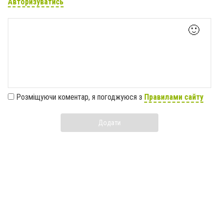
Авторизуватись
🙂
Розміщуючи коментар, я погоджуюся з
Правилами сайту
Додати