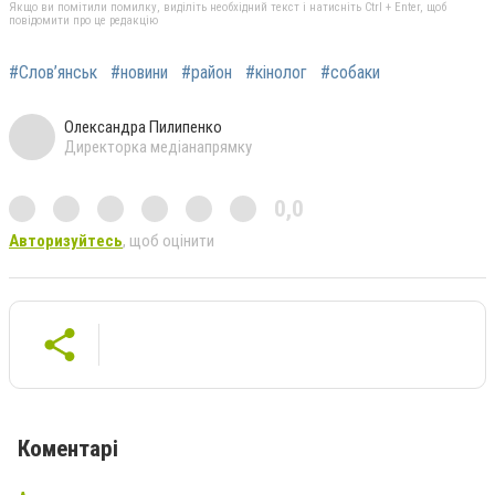
Якщо ви помітили помилку, виділіть необхідний текст і натисніть Ctrl + Enter, щоб
повідомити про це редакцію
#Слов’янськ
#новини
#район
#кінолог
#собаки
Олександра Пилипенко
Директорка медіанапрямку
0,0
Авторизуйтесь
, щоб оцінити
Коментарі