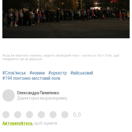
Якщо ви помітили помилку, виділіть необхідний текст і натисніть Ctrl + Enter, щоб
повідомити про це редакцію
#Слов'янськ
#новини
#оркестр
#військовий
#194 понтонно-мостовий полк
Олександра Пилипенко
Директорка медіанапрямку
0,0
Авторизуйтесь
, щоб оцінити