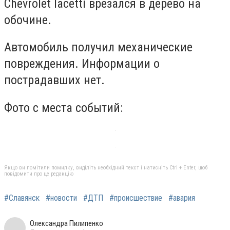
Chevrolet lacetti врезался в дерево на
обочине.
Автомобиль получил механические
повреждения. Информации о
пострадавших нет.
Фото с места событий:
Якщо ви помітили помилку, виділіть необхідний текст і натисніть Ctrl + Enter, щоб
повідомити про це редакцію
#Славянск
#новости
#ДТП
#происшествие
#авария
Олександра Пилипенко