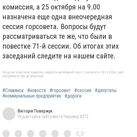
комиссия, а 25 октября на 9.00
назначена еще одна внеочередная
сессия горсовета. Вопросы будут
рассматриваться те же, что были в
повестке 71-й сессии. Об итогах этих
заседаний следите на нашем сайте.
Якщо ви помітили помилку, виділіть необхідний текст і натисніть Ctrl + Enter, щоб
повідомити про це редакцію
#Славянск
#новости
#горсовет
#сессия
#депутаты
#коммунальные предприятия
#дороги
Вікторія Повержук
Редакторка сайту міста Чернівці 0372
0,0