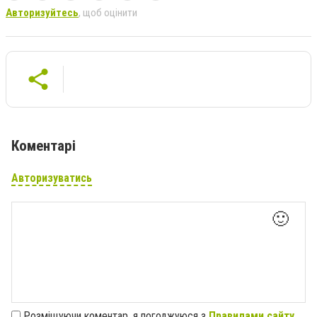
Авторизуйтесь
, щоб оцінити
Коментарі
Авторизуватись
🙂
Розміщуючи коментар, я погоджуюся з
Правилами сайту