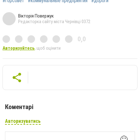
#горсовет
#коммунальные предприятия
#дороги
Вікторія Повержук
Редакторка сайту міста Чернівці 0372
0,0
Авторизуйтесь
, щоб оцінити
Коментарі
Авторизуватись
🙂