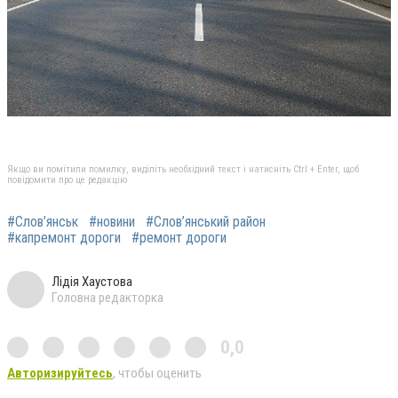
Якщо ви помітили помилку, виділіть необхідний текст і натисніть Ctrl + Enter, щоб
повідомити про це редакцію
#Слов’янськ
#новини
#Слов’янський район
#капремонт дороги
#ремонт дороги
Лідія Хаустова
Головна редакторка
0,0
Авторизируйтесь
, чтобы оценить