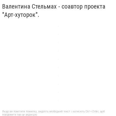
Валентина Стельмах - соавтор проекта
"Арт-хуторок".
Якщо ви помітили помилку, виділіть необхідний текст і натисніть Ctrl + Enter, щоб
повідомити про це редакцію