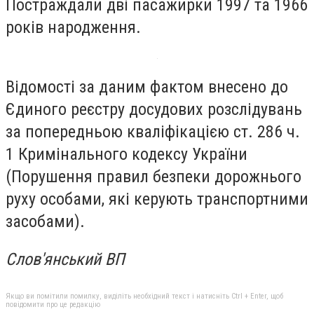
Постраждали дві пасажирки 1997 та 1966
років народження.
Відомості за даним фактом внесено до
Єдиного реєстру досудових розслідувань
за попередньою кваліфікацією ст. 286 ч.
1 Кримінального кодексу України
(Порушення правил безпеки дорожнього
руху особами, які керують транспортними
засобами).
Слов'янський ВП
Якщо ви помітили помилку, виділіть необхідний текст і натисніть Ctrl + Enter, щоб
повідомити про це редакцію