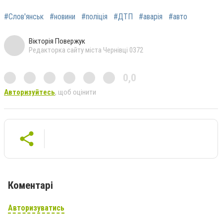
#Слов'янськ
#новини
#поліція
#ДТП
#аварія
#авто
Вікторія Повержук
Редакторка сайту міста Чернівці 0372
0,0
Авторизуйтесь
, щоб оцінити
Коментарі
Авторизуватись