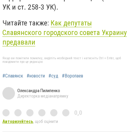
УК и ст. 258-3 УК).
Читайте также:
Как депутаты
Славянского городского совета Украину
предавали
Якщо ви помітили помилку, виділіть необхідний текст і натисніть Ctrl + Enter, щоб
повідомити про це редакцію
#Славянск
#новости
#суд
#Воропаев
Олександра Пилипенко
Директорка медіанапрямку
0,0
Авторизуйтесь
, щоб оцінити