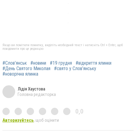
Якщо ви помітили помилку, виділіть необхідний текст і натисніть Ctrl + Enter, щоб
повідомити про це редакцію
#Слов’янськ
#новини
#19 грудня
#відкриття ялинки
#День Святого Миколая
#свято у Слов’янську
#новорічна ялинка
Лідія Хаустова
Головна редакторка
0,0
Авторизуйтесь
, щоб оцінити