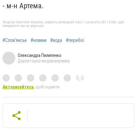
- м-н Артема.
Якщо ви помітили помилку, виділіть необхідний текст і натисніть Ctrl + Enter, щоб
повідомити про це редакцію
#Слов’янськ
#новини
#вода
#перебої
Олександра Пилипенко
Директорка медіанапрямку
0,0
Авторизуйтесь
, щоб оцінити