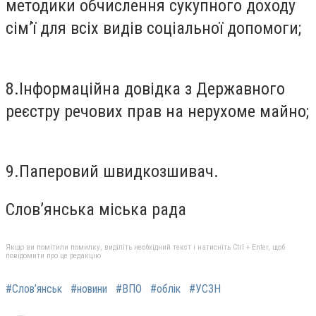
методики обчислення сукупного доходу
сім’ї для всіх видів соціальної допомоги;
8.Інформаційна довідка з Державного
реєстру речових прав на нерухоме майно;
9.Паперовий швидкозшивач.
Слов’янська міська рада
Якщо ви помітили помилку, виділіть необхідний текст і натисніть Ctrl + Enter, щоб
повідомити про це редакцію
#Слов’янськ
#новини
#ВПО
#облік
#УСЗН