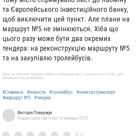
та
Європейського інвестиційного банку,
щоб виключити цей пункт. Але плани на
маршрут №5 не змінюються. Хіба що
цього разу може бути два окремих
тендера: на реконструкцію маршруту №5
та на закупівлю тролейбусів.
Якщо ви помітили помилку, виділіть необхідний текст і натисніть Ctrl + Enter, щоб
повідомити про це редакцію
#Славянск
#новости
#тролейбус
#електротранспорт
#маршрут №5
#тендер
Вікторія Повержук
Редакторка сайту міста Чернівці 0372
0,0