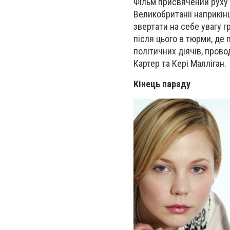
Фільм присвячений руху 
Великобританії наприкінц
звертати на себе увагу 
після цього в тюрми, де 
політичних діячів, прово
Картер та Кері Малліган.
Кінець параду