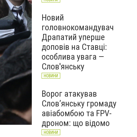
Новий
головнокомандувач
Драпатий уперше
доповів на Ставці:
особлива увага —
Слов'янську
НОВИНИ
Ворог атакував
Слов’янську громаду
авіабомбою та FPV-
дроном: що відомо
НОВИНИ