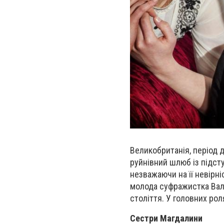
Великобританія, період д
руйнівний шлюб із підсту
незважаючи на її невірні
молода суфражистка Вал
століття. У головних ро
Сестри Магдалини