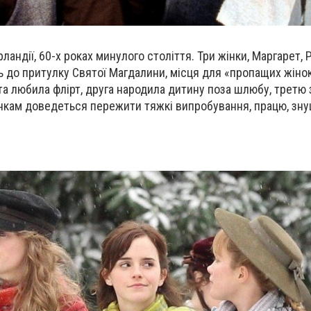
ландії, 60-х роках минулого століття. Три жінки, Маргарет, 
 до притулку Святої Магдалини, місця для «пропащих жіно
 та любила флірт, друга народила дитину поза шлюбу, третю
жінкам доведеться пережити тяжкі випробування, працю, зн