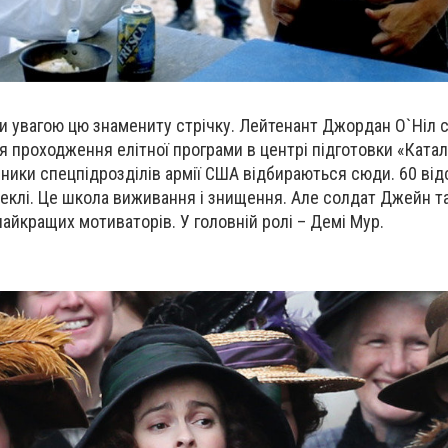
и увагою цю знамениту стрічку. Лейтенант Джордан О`Ніл
 проходження елітної програми в центрі підготовки «Катал
ники спецпідрозділів армії США відбираються сюди. 60 відс
еклі. Це школа виживання і знищення. Але солдат Джейн т
найкращих мотиваторів. У головній ролі – Демі Мур.