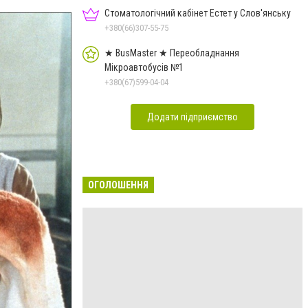
Стоматологічний кабінет Естет у Слов'янську
+380(66)307-55-75
★ BusMaster ★ Переобладнання
Мікроавтобусів №1
+380(67)599-04-04
Додати підприємство
ОГОЛОШЕННЯ