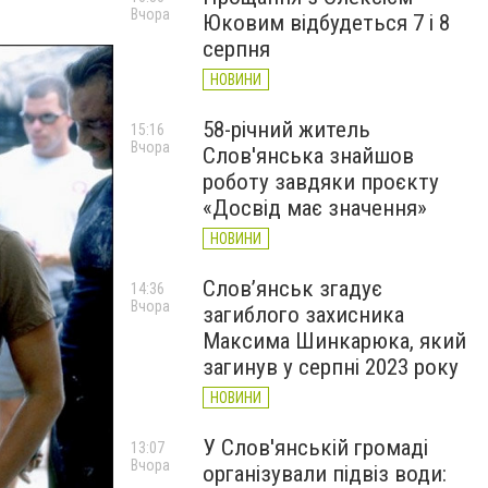
Вчора
Юковим відбудеться 7 і 8
серпня
НОВИНИ
58-річний житель
15:16
Вчора
Слов'янська знайшов
роботу завдяки проєкту
«Досвід має значення»
НОВИНИ
Слов’янськ згадує
14:36
Вчора
загиблого захисника
Максима Шинкарюка, який
загинув у серпні 2023 року
НОВИНИ
У Слов'янській громаді
13:07
Вчора
організували підвіз води: