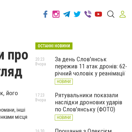
ОСТАННІ НОВИНИ
и про
За день Слов'янськ
20:23
Вчора
пережив 11 атак дронів: 62-
гляд
річний чоловік у реанімації
НОВИНИ
к, його
Рятувальники показали
17:23
Вчора
наслідки дронових ударів
по Слов'янську (ФОТО)
романи, інші
інками місця
НОВИНИ
Прощання з Олексієм
16:30