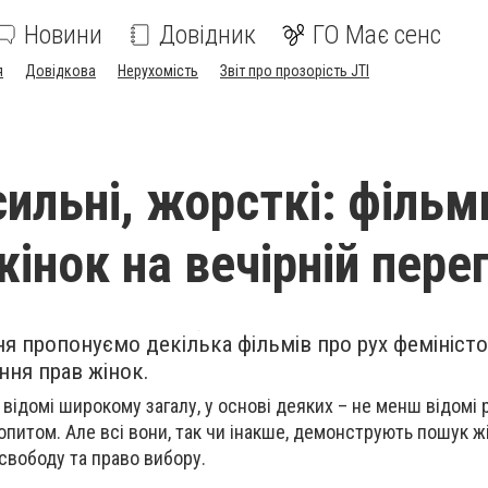
Новини
Довідник
ГО Має сенс
я
Довідкова
Нерухомість
Звіт про прозорість JTI
сильні, жорсткі: фільм
жінок на вечірній пере
ня пропонуємо декілька фільмів про рух феміністо
ння прав жінок.
 відомі широкому загалу, у основі деяких – не менш відомі 
итом. Але всі вони, так чи інакше, демонструють пошук ж
а свободу та право вибору.