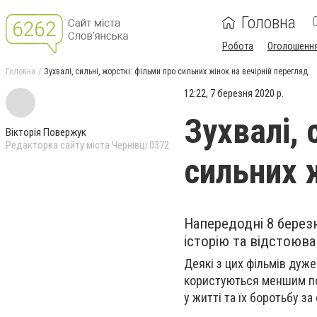
Головна
Робота
Оголошенн
Головна
Зухвалі, сильні, жорсткі: фільми про сильних жінок на вечірній перегляд
12:22, 7 березня 2020 р.
Зухвалі, 
Вікторія Повержук
Редакторка сайту міста Чернівці 0372
сильних 
Напередодні 8 берез
історію та відстоюва
Деякі з цих фільмів дуже
користуються меншим поп
у житті та їх боротьбу з