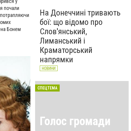
орився у
ня почали
На Донеччині тривають
, потрапляючи
бої: що відомо про
домих
лена Бонем
Слов'янський,
Лиманський і
Краматорський
напрямки
НОВИНИ
СПЕЦТЕМА
Голос громади