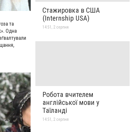
Стажировка в США
(Internship USA)
Роза та
14:51, 2 серпня
к». Одна
 зґвалтували
ущання,
Робота вчителем
англійської мови у
Таїланді
14:51, 2 серпня