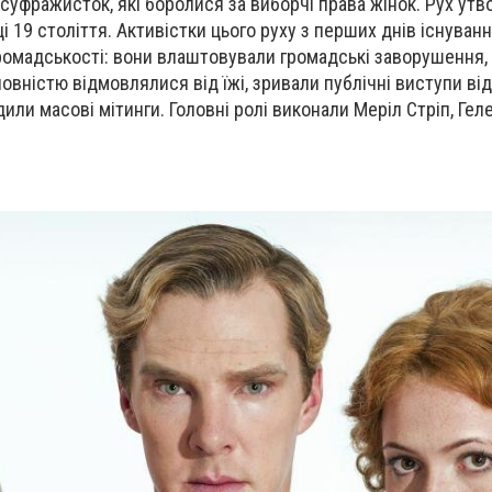
суфражисток, які боролися за виборчі права жінок. Рух утв
і 19 століття. Активістки цього руху з перших днів існуван
громадськості: вони влаштовували громадські заворушення
повністю відмовлялися від їжі, зривали публічні виступи ві
дили масові мітинги. Головні ролі виконали Меріл Стріп, Ге