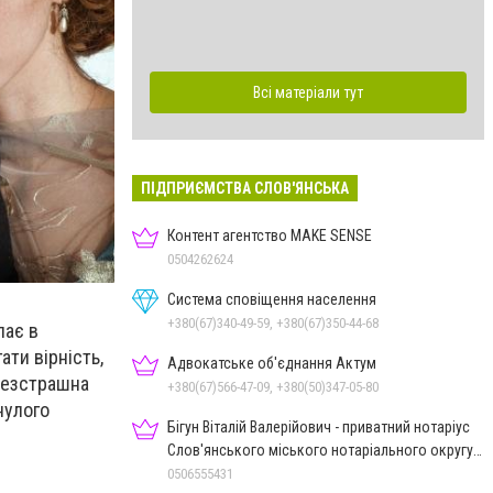
Всі матеріали тут
ПІДПРИЄМСТВА СЛОВ'ЯНСЬКА
Контент агентство MAKE SENSE
0504262624
Система сповіщення населення
+380(67)340-49-59, +380(67)350-44-68
пає в
ати вірність,
Адвокатське об'єднання Актум
 безстрашна
+380(67)566-47-09, +380(50)347-05-80
нулого
Бігун Віталій Валерійович - приватний нотаріус
Слов'янського міського нотаріального округу
Дон.обл.
0506555431