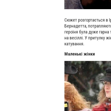
Сюжет розгортається в Ір
Бернадетта, потрапляють
героїня була дуже гарна
на весіллі. У притулку 
катування.
Маленькі жінки