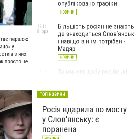
опубліковано графіки
НОВИНИ
Більшість росіян не знають
12:11
Вчора
де знаходиться Слов’янськ
 стає першою
і навіщо він їм потрібен -
ано» у
Мадяр
отків з них
НОВИНИ
ак просто не
За минулу добу російські
11:09
Вчора
війська 13 разів атакували
Слов'янськ. Хроніка
великої війни: 6 серпня
ТОП НОВИНИ
НОВИНИ
Росія вдарила по мосту
у Слов'янську: є
поранена
НОВИНИ