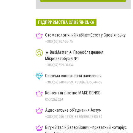
ПІДПРИЄМСТВА СЛОВ'ЯНСЬКА
Стоматологічний кабінет Естет у Слов'янську
+380(66)307-55-75
★ BusMaster ★ Переобладнання
Мікроавтобусів №1
+380(67)599-04-04
Система сповіщення населення
+380(67)340-49-59, +380(67)350-44-68
Контент агентство MAKE SENSE
0504262624
Адвокатське об'єднання Актум
+380(67)566-47-09, +380(50)347-05-80
Бігун Віталій Валерійович - приватний нотаріус