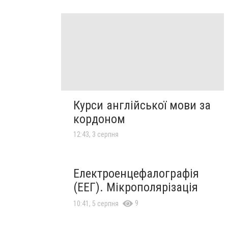
Курси англійської мови за
кордоном
12:43, 3 серпня
Електроенцефалографія
(ЕЕГ). Мікрополярізація
9
10:41, 5 серпня