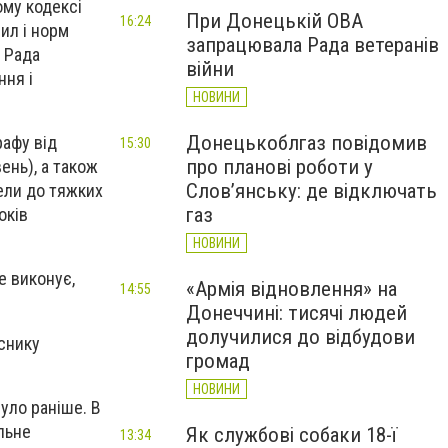
ому кодексі
При Донецькій ОВА
16:24
ил і норм
запрацювала Рада ветеранів
 Рада
війни
ння і
НОВИНИ
Донецькоблгаз повідомив
рафу від
15:30
про планові роботи у
ень), а також
Слов’янську: де відключать
вели до тяжких
газ
оків
НОВИНИ
е виконує,
«Армія відновлення» на
14:55
Донеччині: тисячі людей
долучилися до відбудови
аснику
громад
НОВИНИ
було раніше. В
льне
Як службові собаки 18-ї
13:34