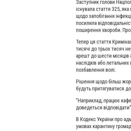
Заступник голови Нацпол
існувала стаття 325, яка
щодо запобігання інфек
посилила відповідальніс
поширення хвороби. Про 
Тепер ця стаття Криміна
тисячі до трьох тисяч не
арешт до шести місяців а
наслідків або летальних
позбавлення волі.
Рішення щодо більш жорст
будуть притягуватися до 
"Наприклад, працює кафе,
доведеться відповідати"
В Кодекс України про адм
умовах карантину громад