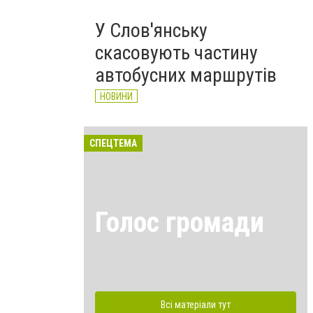
У Слов'янську
скасовують частину
автобусних маршрутів
НОВИНИ
СПЕЦТЕМА
Голос громади
Всі матеріали тут