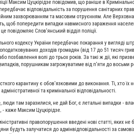
іції Максим Цуцкірідзе повідомив, що раніше в Кримінальн
 передбачає відповідальність за порушення санітарних прав
ційним захворюванням та масовим отруєнням. Але Верховна
ть, щоб попередити випадки навмисного зараження населе
це повідомляє Слов'янський відділ поліції.
льного кодексу України передбачає покарання у вигляді шт
оподатковуваних доходів громадян (від 17 до 51 тисяч грив
бо позбавлення волі до трьох років. За такі ж дії, які приз
 випадків, порушникам загрожуватиме від п'яти до восьми р
кого карантину є обов'язковими до виконання. Ті, хто їх н
адміністративної та кримінальної відповідальності.
 люди там заразилися, не дай Бог, є летальні випадки - вл
, - каже Максим Цуцкірідзе.
іністративні правопорушення введені нові статті, яких не 
яни будуть залучатися до адмінвідповідальності за самові