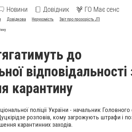
Новини
Довідник
ГО Має сенс
я
Довідкова
Нерухомість
Звіт про прозорість JTI
тину
тягатимуть до
ьної відповідальності 
я карантину
іональної поліції України - начальник Головного
уцкірідзе розповів, кому загрожують штрафи і п
ушення карантинних заходів.