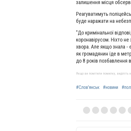
залишення місця обсерва
Реагуватимуть поліцейськ
буде наражати на небезп
"До кримінальної відпов
коронавірусом. Ніхто не
хвора. Але якщо знала - 
як громадянин їде в метро
до 8 років позбавлення в
Якщо ви помітили помилку, виділіть нео
#Слов'янськ
#новини
#пол