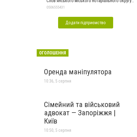
Слов'янського міського нотаріального округу
Дон.обл.
0506555431
Додати підприємство
ОГОЛОШЕННЯ
Оренда маніпулятора
10:36, 5 серпня
Сімейний та військовий
адвокат — Запоріжжя |
Київ
10:50, 5 серпня