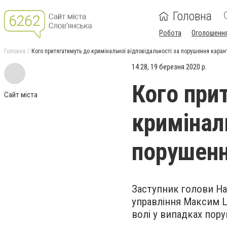
Головна
Робота
Оголошенн
Головна
Кого притягатимуть до кримінальної відповідальності за порушення каран
14:28, 19 березня 2020 р.
Кого при
Сайт міста
кримінал
порушенн
Заступник голови Нац
управління Максим Ц
волі у випадках пор