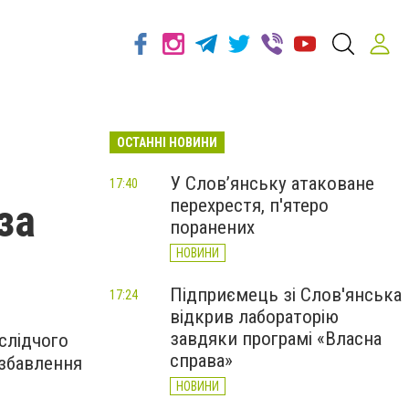
ОСТАННІ НОВИНИ
У Слов’янську атаковане
17:40
перехрестя, п'ятеро
за
поранених
НОВИНИ
Підприємець зі Слов'янська
17:24
відкрив лабораторію
завдяки програмі «Власна
 слідчого
справа»
озбавлення
НОВИНИ