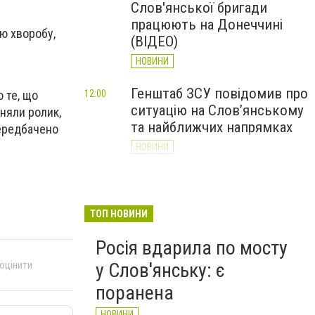
Слов'янської бригади
працюють на Донеччині
ою хворобу,
(ВІДЕО)
НОВИНИ
Генштаб ЗСУ повідомив про
12:00
 те, що
ситуацію на Слов’янському
зняли ролик,
та найближчих напрямках
 передбачено
НОВИНИ
Слов’янськ обстріляли 13
11:18
разів за добу. Хроніка
великої війни: 7 серпня
ТОП НОВИНИ
НОВИНИ
Росія вдарила по мосту
 оцінити
у Слов'янську: є
поранена
НОВИНИ