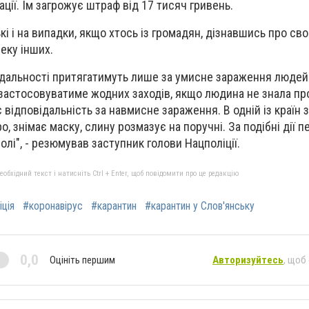
ції. Їм загрожує штраф від 17 тисяч гривень.
і і на випадки, якщо хтось із громадян, дізнавшись про св
еку інших.
ідальності притягатимуть лише за умисне зараження людей
 застосовуватиме жодних заходів, якщо людина не знала про
є відповідальність за навмисне зараження. В одній із країн 
, ​​знімає маску, слину розмазує на поручні. За подібні дії
олі", - резюмував заступник голови Нацполіції.
бхідний текст і натисніть Ctrl + Enter, щоб повідомити про це редакцію
іція
#коронавірус
#карантин
#карантин у Слов'янську
0,0
Оцініть першим
Авторизуйтесь
, щоб