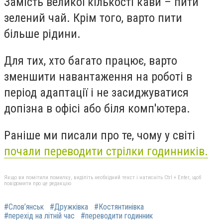
Замість великої кількості кави – пити
зелений чай. Крім того, варто пити
більше рідини.
Для тих, хто багато працює, варто
зменшити навантаження на роботі в
період адаптації і не засиджуватися
допізна в офісі або біля комп'ютера.
Раніше ми писали про те, чому у світі
почали переводити стрілки годинників.
Якщо ви помітили помилку, виділіть необхідний текст і натисніть Ctrl + Enter, щоб
повідомити про це редакцію
#Слов’янськ
#Дружківка
#Костянтинівка
#перехід на літній час
#переводити годинник