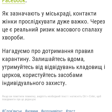
Facebook
.
Як зазначають у міськраді, контакти
жінки прослідкувати дуже важко. Через
це є реальний ризик масового спалаху
хвороби.
Нагадуємо про дотримання правил
карантину. Залишайтесь вдома,
утримуйтесь від відвідувань кладовищ і
церков, користуйтесь засобами
індивідуального захисту.
Якщо ви помітили помилку, виділіть необхідний текст і натисніть Ctrl + Enter, щоб
повідомити про це редакцію
#Слов’янськ
#новини
#коронавірус
#тест