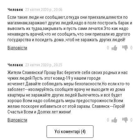
Человек
23 квітня 2020 р., 20:06
Если такие люди не сообщают,откуда они приехали,шляются по
магазинам,заражают других людей,надо в поле построить барак и
вывозить их тудаа,закрывать и пусть сами лечатся.Это как надо
ненавидеть врачей,что не сообщить,что они приехали из другого
государства и посидеть дома ,чтоб не заражать других людей!
Відповісти
0
0
Человек
23 квітня 2020 р., 20:25
Жители Славянска! Прошу Вас берегите себя своих родных и нас
чужих людей Пусть этот ковид-19 у нашем городе
исчезнет.Давайте соблюдать меры безопасности.Но если кто-то
заболеет---изолируйтесь сообщите врачу не выходите из дома
квартиры не заражайте других людей Вылечитесь и всё будет
хорошо Всем надо соблюдать меры предосторожности.Всем
желаю поскорее избавиться от этой заразы. Славянск---Герой!
Счастья Всем и Долгих лет жизни!
Відповісти
0
0
Усі коментарі (4)