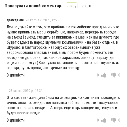
Показувати новий коментар:
внизу
вгорі
гражданин
23 квітня 2020 р., 12:29
Лучше думайте о том, что приближаются майские праздники и что
нужно принимать меры серьёзные, например, перекрыть города
на въезд | выезд, следить за пикниками в мае, как вы думаете где
будет отдыхать народ шумными компаниями - на базах отдыха, в
Щурово, в Святогорске, на Голубых озерах (многие уже
забронировали апартаменты), а мы потом будем пожинать эти
выходные до осени, так как все заразятся, разнесут заразу, да
ещё и лес сожгут ( Все нужно остановить - просто не выпустить из
города, пусть пропадают деньги за аренду
Відповісти
0
0
23 квітня 2020 р., 12:31
Это как так - женщина была на изоляции, но контакты проследить
очень сложно, ожидается вспышка заболеваемости - получается
просто шлялась везде .... А тперь еще отдыхающие подтянутся и
будет весело везде
Відповісти
0
0