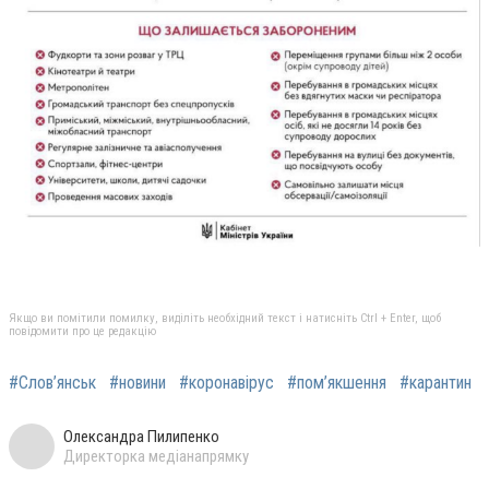
Якщо ви помітили помилку, виділіть необхідний текст і натисніть Ctrl + Enter, щоб
повідомити про це редакцію
#Слов’янськ
#новини
#коронавірус
#пом’якшення
#карантин
Олександра Пилипенко
Директорка медіанапрямку