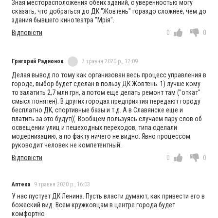
Зная месторасположения обеих зданий, с уверенностью могу
сказать, что добраться до ДК "Жовтень" гораздо сложнее, чем до
здания бывшего кинотеатра "Мрія".
Відповісти
0
0
Григорий Радионов
7 травня 2020 р., 12:09
Делая вывод по тому как организован весь процесс управления в
городе, выбор будет сделан в пользу ДК Жовтень. 1) лучше кому
то залатить 2,7 млн грн, а потом еще делать ремонт там ("откат"
смысл понятен). В других городах предприятия передают городу
бесплатно ДК, спортивные базы и т.д. А в Славянске еще и
платить за это будут(( Вообщем пользуясь случаем пару слов об
освещении улиц и пешеходных переходов, типа сделали
модернизацию, а по факту ничего не видно. Явно процессом
руководит человек не компетентный.
Відповісти
0
0
Аптека
9 травня 2020 р., 16:03
У нас пустует ДК Ленина. Пусть власти думают, как привести его в
божеский вид. Всем кружковцам в центре города будет
комфортно