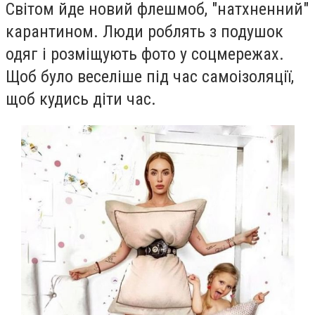
Світом йде новий флешмоб, "натхненний"
карантином. Люди роблять з подушок
одяг і розміщують фото у соцмережах.
Щоб було веселіше під час самоізоляції,
щоб кудись діти час.