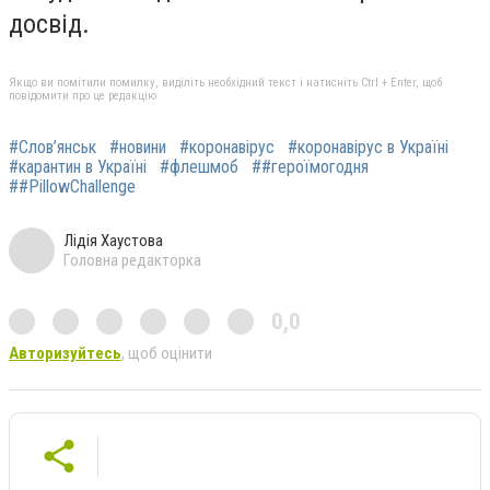
досвід.
Якщо ви помітили помилку, виділіть необхідний текст і натисніть Ctrl + Enter, щоб
повідомити про це редакцію
#Слов’янськ
#новини
#коронавірус
#коронавірус в Україні
#карантин в Україні
#флешмоб
##героїмогодня
##PillowChallenge
Лідія Хаустова
Головна редакторка
0,0
Авторизуйтесь
, щоб оцінити