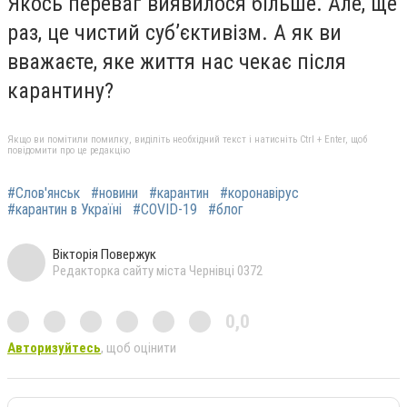
Якось переваг виявилося більше. Але, ще
раз, це чистий суб’єктивізм. А як ви
вважаєте, яке життя нас чекає після
карантину?
Якщо ви помітили помилку, виділіть необхідний текст і натисніть Ctrl + Enter, щоб
повідомити про це редакцію
#Слов'янськ
#новини
#карантин
#коронавірус
#карантин в Україні
#COVID-19
#блог
Вікторія Повержук
Редакторка сайту міста Чернівці 0372
0,0
Авторизуйтесь
, щоб оцінити