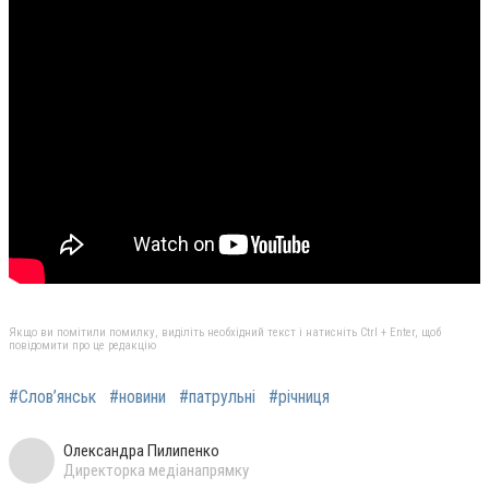
Якщо ви помітили помилку, виділіть необхідний текст і натисніть Ctrl + Enter, щоб
повідомити про це редакцію
#Слов’янськ
#новини
#патрульні
#річниця
Олександра Пилипенко
Директорка медіанапрямку