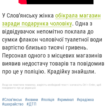
У Слов'янську жінка
обікрала магазин
заради подарунка чоловіку
. О
дна з
відвідувачок непомітно поклала до
сумки флакон чоловічої туалетної води
вартістю близько тисячі гривень.
Персонал одного з місцевих магазинів
виявив недостачу товарів та повідомив
про це у поліцію. Крадійку знайшли.
Якщо ви помітили помилку, виділіть необхідний текст і натисніть Ctrl + Enter, щоб
повідомити про це редакцію
#Слов'янськ
#новини
#поліція
#кримінал
#крадіжка
#шахрайство
#ДТП