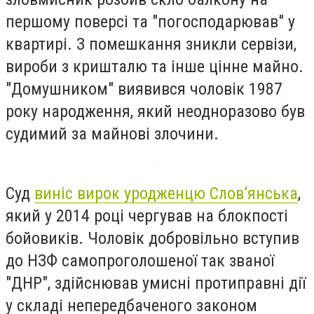
першому поверсі та "погосподарював" у
квартирі. З помешкання зникли сервізи,
вироби з кришталю та інше цінне майно.
"Домушником" виявився чоловік 1987
року народження, який неодноразово був
судимий за майнові злочини.
Суд
виніс вирок уродженцю Слов’янська
,
який у 2014 році чергував на блокпості
бойовиків. Чоловік добровільно вступив
до НЗФ самопроголошеної так званої
"ДНР", здійснював умисні протиправні дії
у складі непередбаченого законом