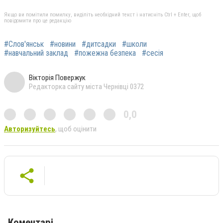
Якщо ви помітили помилку, виділіть необхідний текст і натисніть Ctrl + Enter, щоб
повідомити про це редакцію
#Слов'янськ
#новини
#дитсадки
#школи
#навчальний заклад
#пожежна безпека
#сесія
Вікторія Повержук
Редакторка сайту міста Чернівці 0372
0,0
Авторизуйтесь
, щоб оцінити
Коментарі