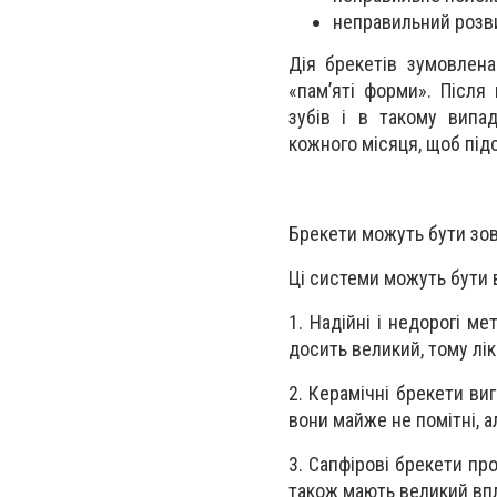
неправильний розви
Дія брекетів зумовлена
«пам’яті форми». Після
зубів і в такому випа
кожного місяця, щоб під
Брекети можуть бути зов
Ці системи можуть бути в
1. Надійні і недорогі м
досить великий, тому лік
2. Керамічні брекети виг
вони майже не помітні, 
3. Сапфірові брекети про
також мають великий впл