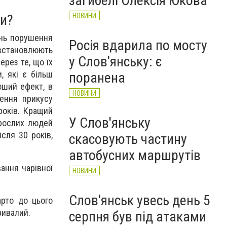
загибелі Олексія Юкова
НОВИНИ
ми?
інь порушення
Росія вдарила по мосту
 встановлюють
у Слов'янську: є
ерез те, що їх
, які є більш
поранена
оший ефект, в
НОВИНИ
ення прикусу
років. Кращий
У Слов'янську
орослих людей
сля 30 років,
скасовують частину
автобусних маршрутів
ання чарівної
НОВИНИ
Слов'янськ увесь день 5
арто до цього
ривалий.
серпня був під атаками