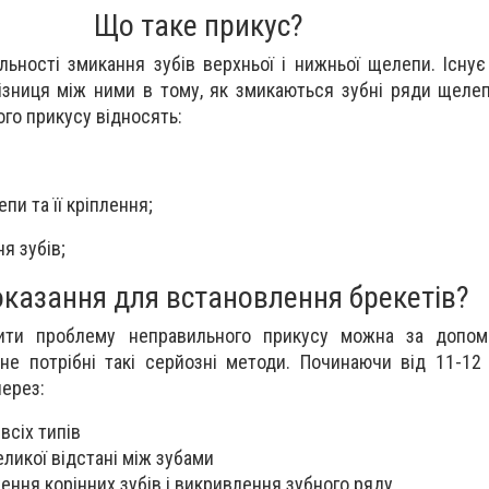
Що таке прикус?
льності змикання зубів верхньої і нижньої щелепи. Існує
ізниця між ними в тому, як змикаються зубні ряди щеле
го прикусу відносять:
пи та її кріплення;
я зубів;
оказання для встановлення брекетів?
шити проблему неправильного прикусу можна за допом
не потрібні такі серйозні методи. Починаючи від 11-12 
ерез:
всіх типів
еликої відстані між зубами
ння корінних зубів і викривлення зубного ряду