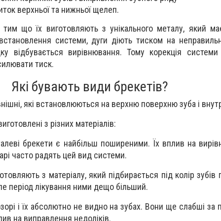
ток верхньої та нижньої щелеп.
 тим що їх виготовляють з унікального металу, який ма
 встановлення системи, дуги діють тиском на неправил
дку відбувається вирівнювання. Тому корекція системи
силювати тиск.
Які бувають види брекетів?
нішні, які встановлюються на верхню поверхню зуба і внутр
иготовлені з різних матеріалів:
еталеві брекети є найбільш поширеними. Їх вплив на вирів
арі часто радять цей вид системи.
отовляють з матеріалу, який підбирається під колір зубів 
але період лікування ними дещо більший.
зорі і їх абсолютно не видно на зубах. Вони ще слабші за 
ив на виправлення недоліків.