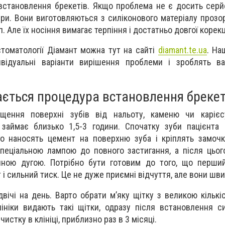
 встановлення брекетів. Якщо проблема не є досить сер
ри. Вони виготовляються з силіконового матеріалу прозор
. Але їх носіння вимагає терпіння і достатньо довгої корекці
стоматології Діамант можна тут на сайті
diamant.te.ua
. На
відуальні варіанти вирішення проблеми і зроблять в
ається процедура встановлення брекет
ення поверхні зубів від нальоту, каменю чи карієс
 займає близько 1,5-3 години. Спочатку зуби пацієнта
го наносять цемент на поверхню зуба і кріплять замоч
спеціальною лампою до повного застигання, а після цьог
чною дугою. Потрібно бути готовим до того, що перший
і сильний тиск. Це не дуже приємні відчуття, але вони шв
вічі на день. Варто обрати м’яку щітку з великою кількі
лініки видають такі щітки, одразу після встановлення с
истку в клініці, приблизно раз в 3 місяці.