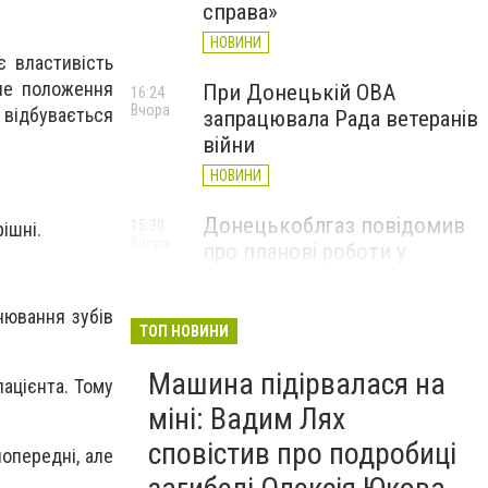
справа»
НОВИНИ
є властивість
ьне положення
При Донецькій ОВА
16:24
Вчора
 відбувається
запрацювала Рада ветеранів
війни
НОВИНИ
Донецькоблгаз повідомив
15:30
ішні.
Вчора
про планові роботи у
Слов’янську: де відключать
газ
нювання зубів
ТОП НОВИНИ
НОВИНИ
Машина підірвалася на
пацієнта. Тому
міні: Вадим Лях
сповістив про подробиці
попередні, але