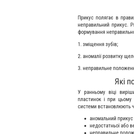
Прикус полягає в прави
неправильний прикус. Р
формування неправильно
1. зміщення зубів;
2. аномалії розвитку щеле
3. неправильне положенн
Які п
У ранньому віці вирі
пластинок і при цьому 
системи встановлюють ч
аномальний прикус 
недостатньої або в
неправильне положе