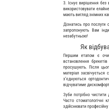
3. Існує вирішення без
використовувати елайне
мають вигляд знімних кап
Дізнатись про послуги 
запропонують Вам інди
незабутньою!
Як відбув
Першим етапом є очищ
встановлення брекетів
просушують. Після цьо
матеріал засвічується 
з'єднуються ортодонти
відчуватиме дискомфорт 
Зуби потрібно чистити д
Часто стоматологічні к
здійснювати професійну ч