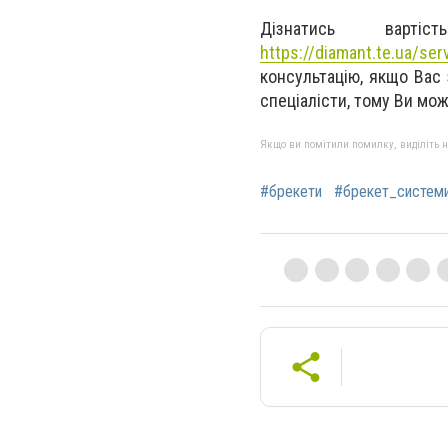
Дізнатись варт
https://diamant.te.ua/ser
консультацію, якщо Вас 
спеціалісти, тому Ви мож
Якщо ви помітили помилку, виділіть нео
#брекети
#брекет_систем