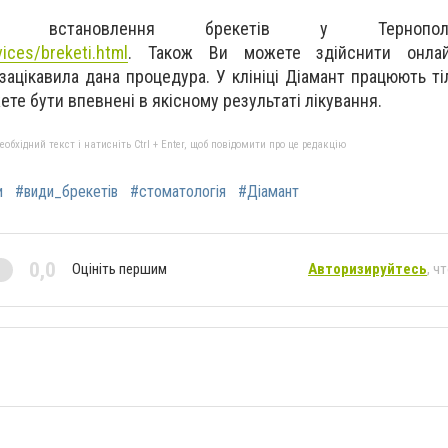
ість встановлення брекетів у Терноп
vices/breketi.html
. Також Ви можете здійснити онла
зацікавила дана процедура. У клініці Діамант працюють ті
ете бути впевнені в якісному результаті лікування.
бхідний текст і натисніть Ctrl + Enter, щоб повідомити про це редакцію
и
#види_брекетів
#стоматологія
#Діамант
0,0
Оцініть першим
Авторизируйтесь
, ч