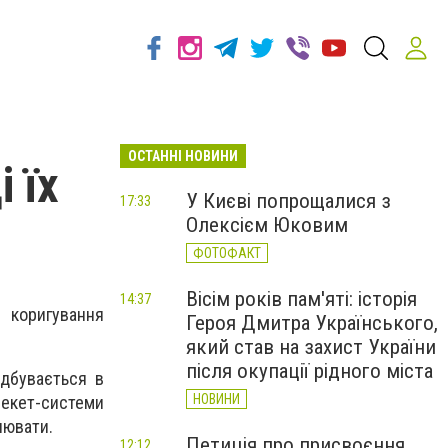
ОСТАННІ НОВИНИ
 їх
У Києві попрощалися з
17:33
Олексієм Юковим
ФОТОФАКТ
Вісім років пам'яті: історія
14:37
 коригування
Героя Дмитра Українського,
який став на захист України
після окупації рідного міста
ідбувається в
НОВИНИ
екет-системи
лювати.
Петиція про присвоєння
12:12