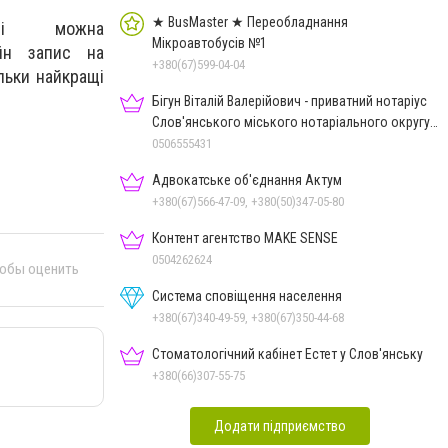
★ BusMaster ★ Переобладнання
олі можна
Мікроавтобусів №1
йн запис на
+380(67)599-04-04
льки найкращі
Бігун Віталій Валерійович - приватний нотаріус
Слов'янського міського нотаріального округу
Дон.обл.
0506555431
Адвокатське об'єднання Актум
+380(67)566-47-09, +380(50)347-05-80
Контент агентство MAKE SENSE
0504262624
тобы оценить
Система сповіщення населення
+380(67)340-49-59, +380(67)350-44-68
Стоматологічний кабінет Естет у Слов'янську
+380(66)307-55-75
Додати підприємство