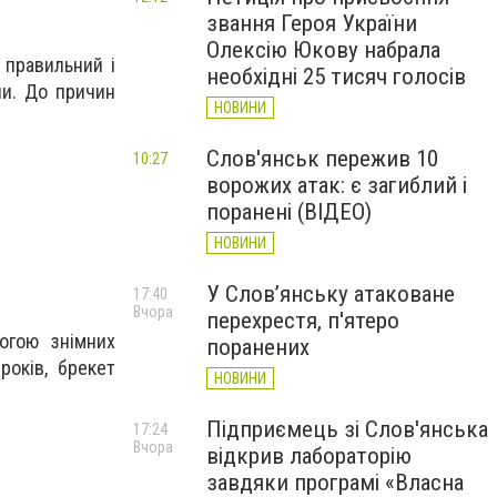
звання Героя України
Олексію Юкову набрала
 правильний і
необхідні 25 тисяч голосів
пи. До причин
НОВИНИ
Слов'янськ пережив 10
10:27
ворожих атак: є загиблий і
поранені (ВІДЕО)
НОВИНИ
У Слов’янську атаковане
17:40
Вчора
перехрестя, п'ятеро
огою знімних
поранених
років, брекет
НОВИНИ
Підприємець зі Слов'янська
17:24
Вчора
відкрив лабораторію
завдяки програмі «Власна