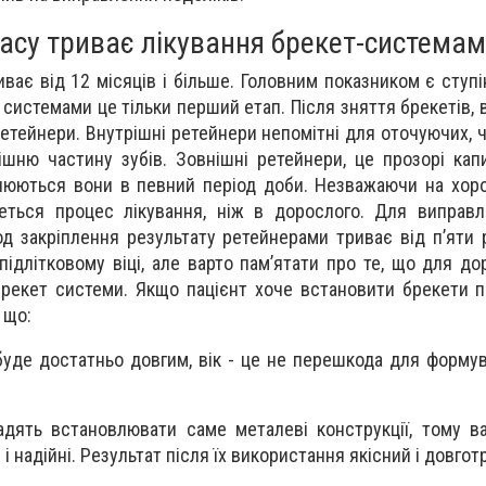
часу триває лікування брекет-система
ває від 12 місяців і більше. Головним показником є ступ
 системами це тільки перший етап. Після зняття брекетів,
ретейнери. Внутрішні ретейнери непомітні для оточуючих, ч
шню частину зубів. Зовнішні ретейнери, це прозорі капи
люються вони в певний період доби. Незважаючи на хор
ться процес лікування, ніж в дорослого. Для виправл
од закріплення результату ретейнерами триває від п’яти 
підлітковому віці, але варто пам’ятати про те, що для д
рекет системи. Якщо пацієнт хоче встановити брекети пі
 що:
 буде достатньо довгим, вік - це не перешкода для формув
 радять встановлювати саме металеві конструкції, тому в
 і надійні. Результат після їх використання якісний і довгот