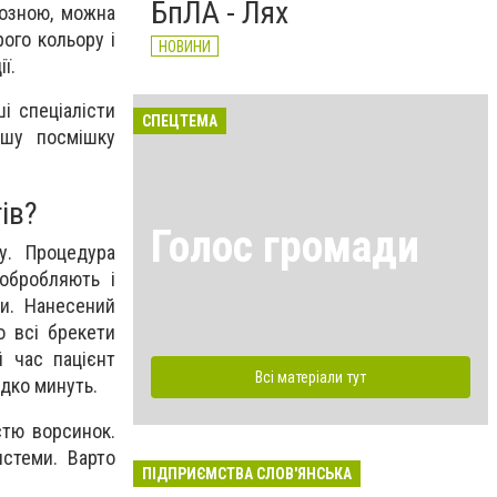
БпЛА - Лях
йозною, можна
ого кольору і
НОВИНИ
ї.
ші спеціалісти
СПЕЦТЕМА
ашу посмішку
ів?
Голос громади
у. Процедура
 обробляють і
ки. Нанесений
о всі брекети
 час пацієнт
Всі матеріали тут
идко минуть.
стю ворсинок.
истеми. Варто
ПІДПРИЄМСТВА СЛОВ'ЯНСЬКА