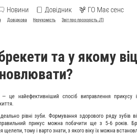
Новини
Довідник
ГО Має сенс
я
Довідкова
Нерухомість
Звіт про прозорість JTI
рекети та у якому віці
ановлювати?
 — це найефективніший спосіб виправлення прикусу і
життя.
ідеально рівні зуби. Формування здорового ряду зубів в
еправильний прикус можна побачити ще з 5-6 років. Бр
щелепи, тому і варто знати, з якого віку їх можна встанов