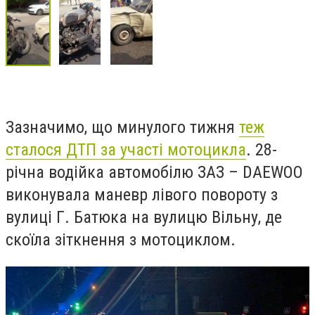
Зазначимо, що минулого тижня
теж
сталося ДТП за участі мотоцикла
.
28-
річна водійка автомобілю ЗАЗ – DAEWOO
виконувала маневр лівого повороту з
вулиці Г. Батюка на вулицю Вільну, де
скоїла зіткнення з мотоциклом.