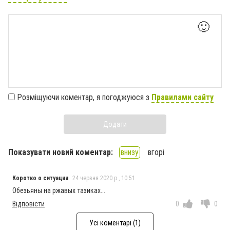
🙂
Розміщуючи коментар, я погоджуюся з
Правилами сайту
Додати
Показувати новий коментар:
внизу
вгорі
Коротко о ситуации
24 червня 2020 р., 10:51
Обезьяны на ржавых тазиках...
Відповісти
0
0
Усі коментарі (1)