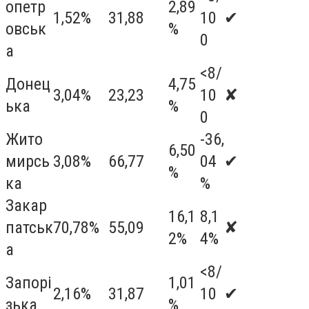
опетр
2,89
1,52%
31,88
10
✔
овськ
%
0
а
<8/
Донец
4,75
3,04%
23,23
10
✘
ька
%
0
Жито
-36,
6,50
мирсь
3,08%
66,77
04
✔
%
ка
%
Закар
16,1
8,1
патськ
70,78%
55,09
✘
2%
4%
а
<8/
Запорі
1,01
2,16%
31,87
10
✔
зька
%