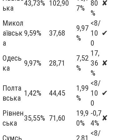
43,73%
102,90
80
✘
ька
7%
%
Микол
<8/
9,97
аївськ
9,59%
37,68
10
✔
%
а
0
17,
Одесь
7,52
9,97%
28,71
36
✘
ка
%
%
<8/
Полта
1,99
1,42%
44,45
10
✔
вська
%
0
Рівнен
19,9
-0,7
35,55%
71,60
✘
ська
0%
4%
<8/
Сумсь
2,81