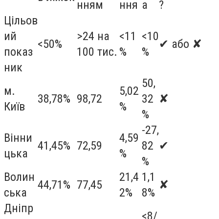
нням
ння
а
?
Цільов
ий
>24 на
<11
<10
<50%
✔ або ✘
показ
100 тис.
%
%
ник
50,
м.
5,02
38,78%
98,72
32
✘
Київ
%
%
-27,
Вінни
4,59
41,45%
72,59
82
✔
цька
%
%
Волин
21,4
1,1
44,71%
77,45
✘
ська
2%
8%
Дніпр
<8/