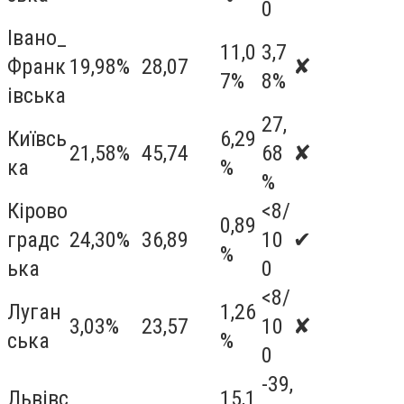
0
Івано_
11,0
3,7
Франк
19,98%
28,07
✘
7%
8%
івська
27,
Київсь
6,29
21,58%
45,74
68
✘
ка
%
%
Кірово
<8/
0,89
градс
24,30%
36,89
10
✔
%
ька
0
<8/
Луган
1,26
3,03%
23,57
10
✘
ська
%
0
-39,
Львівс
15,1