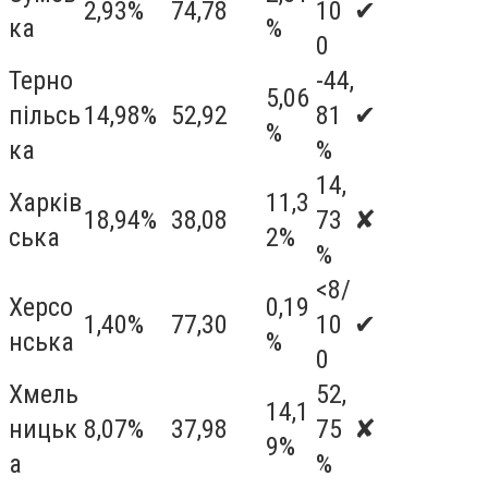
2,93%
74,78
10
✔
ка
%
0
Терно
-44,
5,06
пільсь
14,98%
52,92
81
✔
%
ка
%
14,
Харків
11,3
18,94%
38,08
73
✘
ська
2%
%
<8/
Херсо
0,19
1,40%
77,30
10
✔
нська
%
0
Хмель
52,
14,1
ницьк
8,07%
37,98
75
✘
9%
а
%