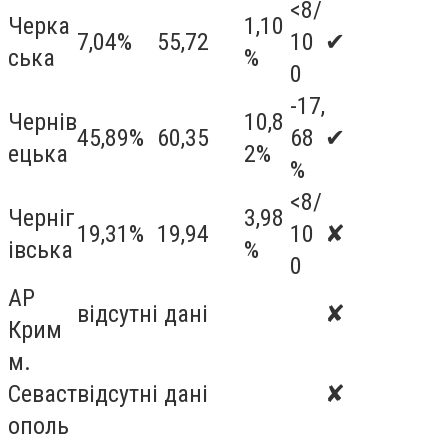
<8/
Черка
1,10
7,04%
55,72
10
✔
ська
%
0
-17,
Чернів
10,8
45,89%
60,35
68
✔
ецька
2%
%
<8/
Черніг
3,98
19,31%
19,94
10
✘
івська
%
0
АР
відсутні дані
✘
Крим
м.
Севаст
відсутні дані
✘
ополь