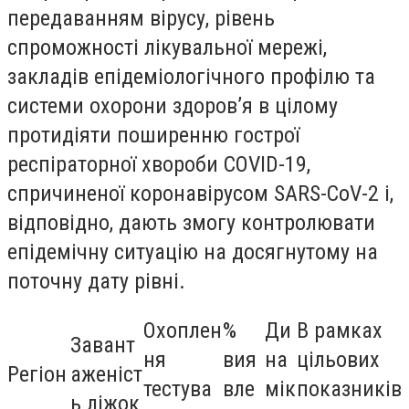
передаванням вірусу, рівень
спроможності лікувальної мережі,
закладів епідеміологічного профілю та
системи охорони здоров’я в цілому
протидіяти поширенню гострої
респіраторної хвороби COVID-19,
спричиненої коронавірусом SARS-CoV-2 і,
відповідно, дають змогу контролювати
епідемічну ситуацію на досягнутому на
поточну дату рівні.
Охоплен
%
Ди
В рамках
Завант
ня
вия
на
цільових
Регіон
аженіст
тестува
вле
мік
показників
ь ліжок