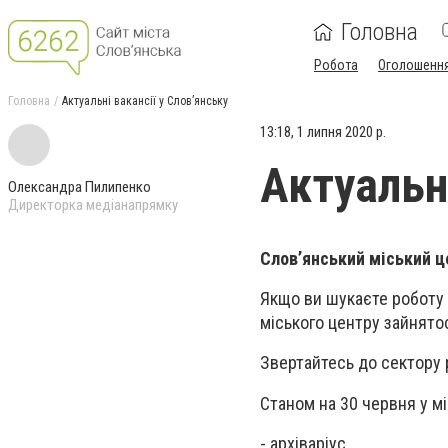
Головна
Робота
Оголошенн
Головна
Актуальні вакансії у Слов’янську
13:18, 1 липня 2020 р.
Актуальні
Олександра Пилипенко
Директорка медіанапрямку
Слов’янський міський це
Якщо ви шукаєте роботу у
міського центру зайнято
Звертайтесь до сектору 
Станом на 30 червня у міс
- архіваріус