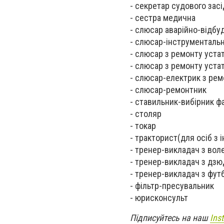
- секретар судового зас
- сестра медична
- слюсар аварійно-відбу
- слюсар-інструменталь
- слюсар з ремонту устат
- слюсар з ремонту уста
- слюсар-електрик з ре
- слюсар-ремонтник
- ставильник-вибірник ф
- столяр
- токар
- тракторист(для осіб з 
- тренер-викладач з вол
- тренер-викладач з дзю
- тренер-викладач з фут
- фільтр-пресувальник
- юрисконсульт
Підписуйтесь на наш
Ins