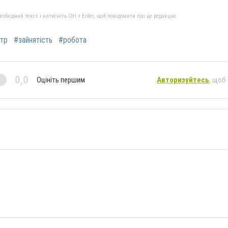
бхідний текст і натисніть Ctrl + Enter, щоб повідомити про це редакцію
тр
#зайнятість
#робота
0,0
Оцініть першим
Авторизуйтесь
, щоб