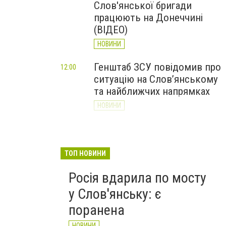
Слов'янської бригади
працюють на Донеччині
(ВІДЕО)
НОВИНИ
Генштаб ЗСУ повідомив про
12:00
ситуацію на Слов’янському
та найближчих напрямках
НОВИНИ
Слов’янськ обстріляли 13
11:18
разів за добу. Хроніка
великої війни: 7 серпня
ТОП НОВИНИ
НОВИНИ
Росія вдарила по мосту
у Слов'янську: є
поранена
НОВИНИ