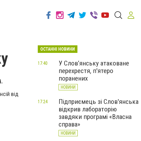
ОСТАННІ НОВИНИ
ку
У Слов’янську атаковане
17:40
перехрестя, п'ятеро
поранених
і.
НОВИНИ
нсій від
Підприємець зі Слов'янська
17:24
відкрив лабораторію
завдяки програмі «Власна
справа»
НОВИНИ