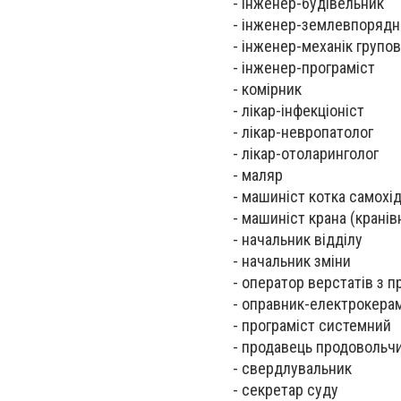
- інженер-будівельник
- інженер-землевпорядн
- інженер-механік групо
- інженер-програміст
- комірник
- лікар-інфекціоніст
- лікар-невропатолог
- лікар-отоларинголог
- маляр
- машиніст котка самохід
- машиніст крана (кранівн
- начальник відділу
- начальник зміни
- оператор верстатів з 
- оправник-електрокерам
- програміст системний
- продавець продовольчи
- свердлувальник
- секретар суду