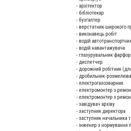
- архітектор
- бібліотекар
- бухгалтер
- верстатник широкого 
- виконавець робіт
- водій автотранспортних
- водій навантажувача
- глазурувальник фарфор
- диспетчер
- дорожний робітник (для
- дробильник-розмелюв
- електрогазозварник
- електромонтер з ремонт
- електромонтер з ремон
- завідувач архіву
- заступник директора
- заступник начальника 
- інженер з нормування 