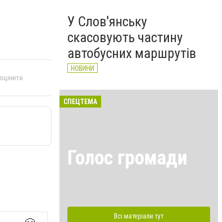
У Слов'янську
скасовують частину
автобусних маршрутів
НОВИНИ
 оцінити
СПЕЦТЕМА
Голос громади
Всі матеріали тут