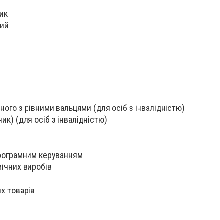
ик
вий
ного з рівними вальцями (для осіб з інвалідністю)
ик) (для осіб з інвалідністю)
програмним керуванням
ічних виробів
х товарів