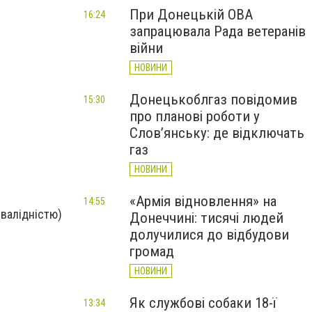
При Донецькій ОВА
16:24
запрацювала Рада ветеранів
війни
НОВИНИ
Донецькоблгаз повідомив
15:30
про планові роботи у
Слов’янську: де відключать
газ
НОВИНИ
«Армія відновлення» на
14:55
нвалідністю)
Донеччині: тисячі людей
долучилися до відбудови
громад
НОВИНИ
Як службові собаки 18-ї
13:34