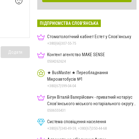
🙂
ПІДПРИЄМСТВА СЛОВ'ЯНСЬКА
Стоматологічний кабінет Естет у Слов'янську
+380(66)307-55-75
Додати
Контент агентство MAKE SENSE
0504262624
★ BusMaster ★ Переобладнання
Мікроавтобусів №1
+380(67)599-04-04
Бігун Віталій Валерійович - приватний нотаріус
Слов'янського міського нотаріального округу
Дон.обл.
0506555431
Система сповіщення населення
+380(67)340-49-59, +380(67)350-44-68