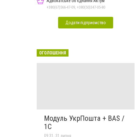
Адвокатське об'єднання Актум
+380(67)566-47-09, +380(50)347-05-80
Додати підприємство
ОГОЛОШЕННЯ
Модуль УкрПошта + BAS /
1C
09:31, 31 липня