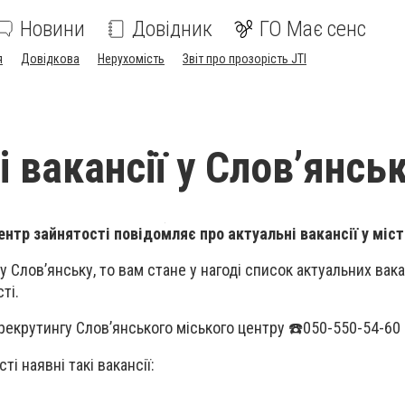
Новини
Довідник
ГО Має сенс
я
Довідкова
Нерухомість
Звіт про прозорість JTI
 вакансії у Слов’янсь
нтр зайнятості повідомляє про актуальні вакансії у міст
 Слов’янську, то вам стане у нагоді список актуальних вака
сті.
рекрутингу Слов’янського міського центру
☎️
050-550-54-60
ті наявні такі вакансії: