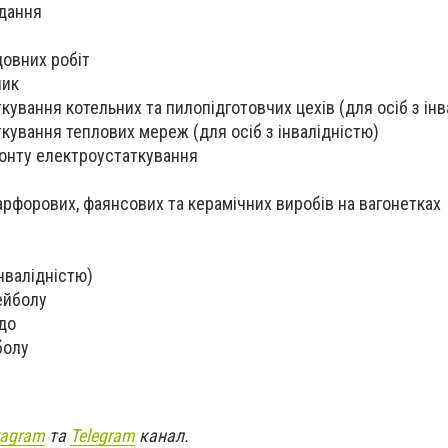
ідання
довних робіт
ник
кування котельних та пилопідготовчих цехів (для осіб з інв
ткування теплових мереж (для осіб з інвалідністю)
монту електроустаткування
арфорових, фаянсових та керамічних виробів на вагонетках
інвалідністю)
ейболу
до
болу
tagram
та
Telegram
канал.