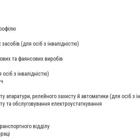
профілю
 засобів (для осіб з інвалідністю)
ових та фаянсових виробів
 осіб з інвалідністю)
ач
у апаратури, релейного захисту й автоматики (для осіб з і
ту та обслуговування електроустаткування
транспортного відділу
праці