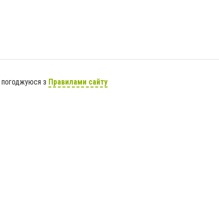
я погоджуюся з
Правилами сайту