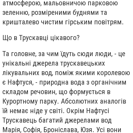
атмосферою, мальовничою парковою
зеленню, розміреними буднями та
кришталево чистим гірським повітрям.
Що в Трускавці цікавого?
Та головне, за чим їдуть сюди люди, - це
унікальні джерела трускавецьких
лікувальних вод, поміж якими королевою
є Нафтуся, - природна вода з органічним
складом речовин, що формується в
Курортному парку. Абсолютних аналогів
їй немає ніде у світі. Окрім Нафтусі
Трускавець багатий джерелами вод
Марія, Софія, Броніслава, Юзя. Усі вони