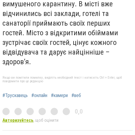
вимушеного карантину. В місті вже
відчинились всі заклади, готелі та
санаторії приймають своїх перших
гостей. Місто з відкритими обіймами
зустрічає своїх гостей, цінує кожного
відвідувача та дарує найцінніше –
здоров’я.
Якщо ви помітили помилку, виділіть необхідний текст і натисніть Ctrl + Enter, щоб
повідомити про це редакцію
#Трускавець
#онлайн
#камери
#веб
0,0
Авторизуйтесь
, щоб оцінити