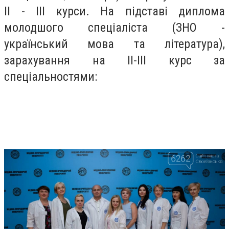
II - III курси. На підставі диплома
молодшого спеціаліста (ЗНО -
український мова та література),
зарахування на ІІ-ІІІ курс за
спеціальностями: