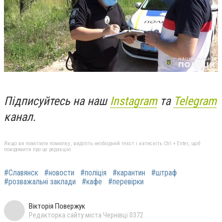
Підписуйтесь на наш
Instagram
та
Telegram
канал.
Якщо ви помітили помилку, виділіть необхідний текст і натисніть Ctrl + Enter, щоб
повідомити про це редакцію
#Славянск
#новости
#поліція
#карантин
#штраф
#розважальні заклади
#кафе
#перевірки
Вікторія Повержук
Редакторка сайту міста Чернівці 0372