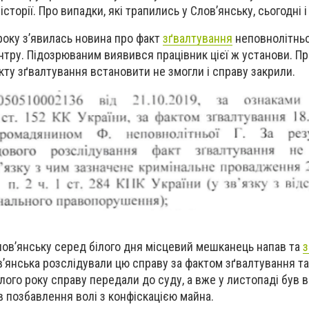
історії. Про випадки, які трапились у Слов’янську, сьогодні 
року з’явилась новина про факт
зґвалтування
неповнолітньо
ентру. Підозрюваним виявився працівник цієї ж установи. Пр
факту зґвалтування встановити не змогли і справу закрили.
лов’янську серед білого дня місцевий мешканець напав та
з
ов’янська розслідували цю справу за фактом зґвалтування та
улого року справу передали до суду, а вже у листопаді був
ців позбавлення волі з конфіскацією майна.