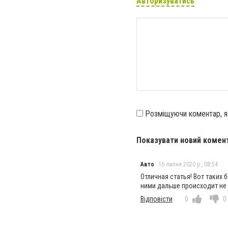
Авторизуватись
Розміщуючи коментар, 
Показувати новий комен
Авто
16 липня 2020 р., 08:54
Отличная статья! Вот таких 
ними дальше происходит не 
Відповісти
0
0