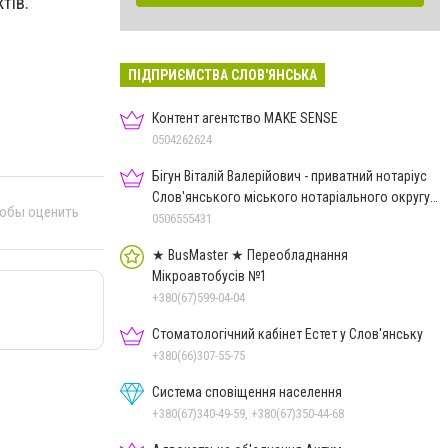
тів.
ПІДПРИЄМСТВА СЛОВ'ЯНСЬКА
Контент агентство MAKE SENSE
0504262624
Бігун Віталій Валерійович - приватний нотаріус
Слов'янського міського нотаріального округу
тобы оценить
Дон.обл.
0506555431
★ BusMaster ★ Переобладнання
Мікроавтобусів №1
+380(67)599-04-04
Стоматологічний кабінет Естет у Слов'янську
+380(66)307-55-75
Система сповіщення населення
+380(67)340-49-59, +380(67)350-44-68