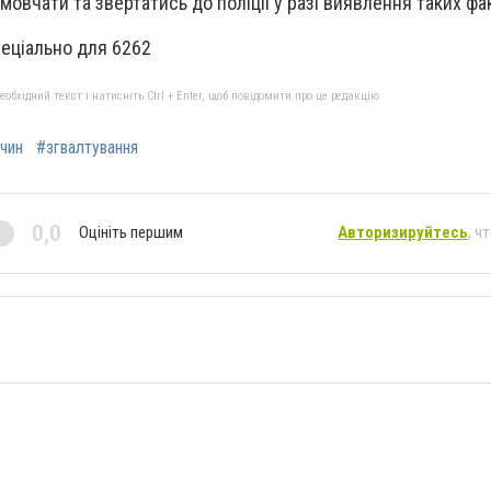
овчати та звертатись до поліції у разі виявлення таких фак
еціально для 6262
бхідний текст і натисніть Ctrl + Enter, щоб повідомити про це редакцію
чин
#згвалтування
0,0
Оцініть першим
Авторизируйтесь
, ч