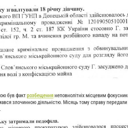
вою був факт
розбещення
неповнолітніх місцевим фокусник
мався злочинною діяльністю. Місяць тому справу передали 
.