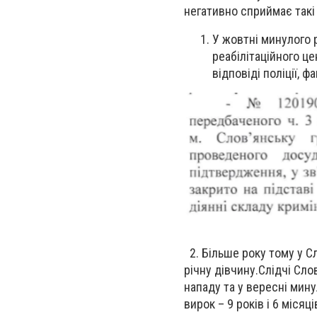
негативно сприймає такі 
У жовтні минулого 
реабілітаційного ц
відповіді поліції, 
2. Більше року тому у С
річну дівчину.Слідчі Сл
нападу та у вересні мин
вирок – 9 років і 6 міся