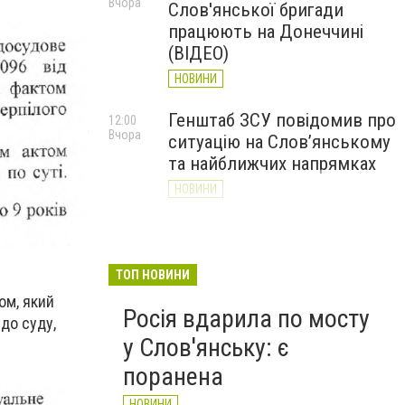
Вчора
Слов'янської бригади
працюють на Донеччині
(ВІДЕО)
НОВИНИ
Генштаб ЗСУ повідомив про
12:00
Вчора
ситуацію на Слов’янському
та найближчих напрямках
НОВИНИ
Слов’янськ обстріляли 13
11:18
Вчора
разів за добу. Хроніка
великої війни: 7 серпня
ТОП НОВИНИ
ом, який
НОВИНИ
Росія вдарила по мосту
до суду,
у Слов'янську: є
поранена
НОВИНИ