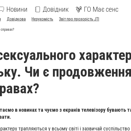
Новини
Довідник
ГО Має сенс
я
Довідкова
Нерухомість
Звіт про прозорість JTI
 справах?
сексуального характер
ьку. Чи є продовження
правах?
итаємо в новинах та чуємо з екранів телевізору бувають та
вати.
рактеру трапляються у всьому світі і зазвичай суспільство