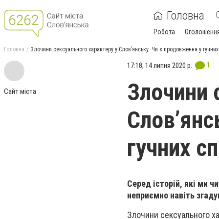
Головна
Робота
Оголошенн
Головна
Злочини сексуального характеру у Слов’янську. Чи є продовження у гучних
1
17:18, 14 липня 2020 р.
Злочини 
Сайт міста
Слов’янс
гучних с
Серед історій, які ми ч
неприємно навіть згаду
Злочини сексуального ха