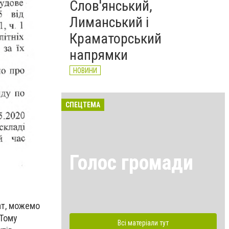
Слов'янський,
Лиманський і
Краматорський
напрямки
НОВИНИ
СПЕЦТЕМА
Голос громади
ат, можемо
 Тому
Всі матеріали тут