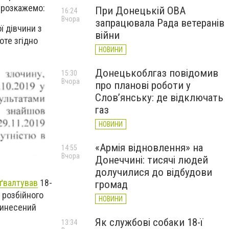
і розкажемо:
При Донецькій ОВА
16:24
Вчора
запрацювала Рада ветеранів
ї дівчини з
війни
оте згідно
НОВИНИ
Донецькоблгаз повідомив
15:30
Вчора
про планові роботи у
Слов’янську: де відключать
газ
НОВИНИ
«Армія відновлення» на
14:55
Вчора
Донеччині: тисячі людей
долучилися до відбудови
ґвалтував
18-
громад
 розбійного
НОВИНИ
 винесений
Як службові собаки 18-ї
13:34