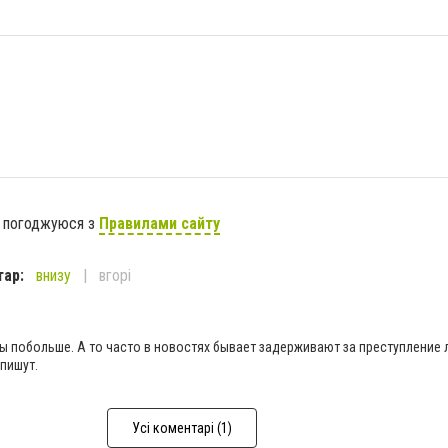
я погоджуюся з
Правилами сайту
тар:
внизу
вгорі
бы побольше. А то часто в новостях бывает задерживают за преступление л
пишут.
Усі коментарі (1)