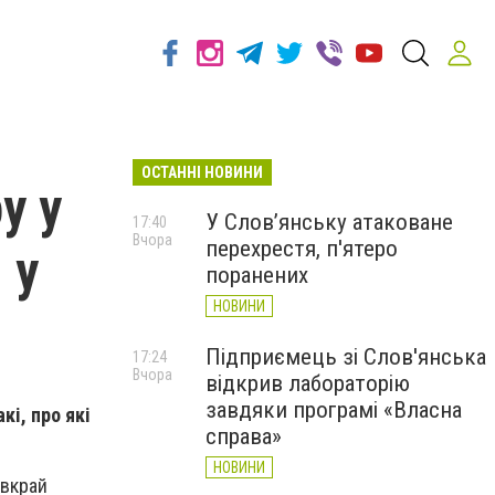
ОСТАННІ НОВИНИ
у у
У Слов’янську атаковане
17:40
Вчора
перехрестя, п'ятеро
 у
поранених
НОВИНИ
Підприємець зі Слов'янська
17:24
Вчора
відкрив лабораторію
завдяки програмі «Власна
кі, про які
справа»
НОВИНИ
 вкрай