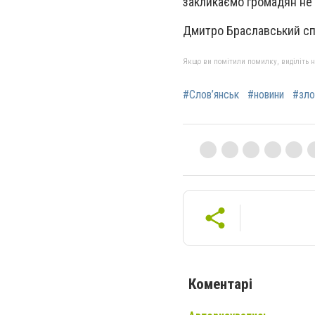
закликаємо громадян не м
Дмитро Браславський сп
Якщо ви помітили помилку, виділіть нео
#Слов’янськ
#новини
#зло
Коментарі