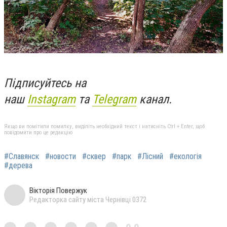
Підписуйтесь на
наш
Instagram
та
Telegram
канал.
Якщо ви помітили помилку, виділіть необхідний текст і натисніть Ctrl + Enter, щоб
повідомити про це редакцію
#Славянск
#новости
#сквер
#парк
#Лісний
#екологія
#дерева
Вікторія Повержук
Редакторка сайту міста Чернівці 0372