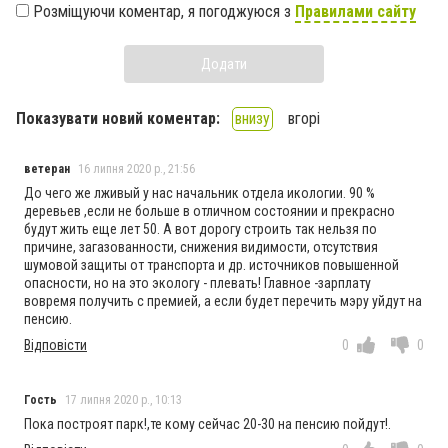
Розміщуючи коментар, я погоджуюся з
Правилами сайту
Додати
Показувати новий коментар:
внизу
вгорі
ветеран
16 липня 2020 р., 21:56
До чего же лживый у нас начальник отдела икологии. 90 %
деревьев ,если не больше в отличном состоянии и прекрасно
будут жить еще лет 50. А вот дорогу строить так нельзя по
причине, загазованности, снижения видимости, отсутствия
шумовой защиты от транспорта и др. источников повышенной
опасности, но на это экологу - плевать! Главное -зарплату
вовремя получить с премией, а если будет перечить мэру уйдут на
пенсию.
Відповісти
0
0
Гость
17 липня 2020 р., 10:13
Пока построят парк!,те кому сейчас 20-30 на пенсию пойдут!.