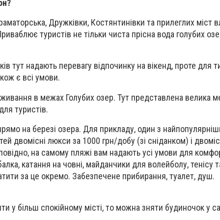
он?
раматорська, Дружківки, Костянтинівки та прилеглих міст в
риваблює туристів не тільки чиста прісна вода голубих озер
ів тут надають перевагу відпочинку на вікенд, проте для ти
кож є всі умови.
живання в межах Голубих озер. Тут представлена велика м
 для туристів.
рямо на березі озера. Для прикладу, один з найпопулярні
ей двомісні люкси за 1000 грн/добу (зі сніданком) і двомі
дповідно, на самому пляжі вам надають усі умови для комфо
балка, катання на човні, майданчики для волейболу, тенісу т
латити за це окремо. Забезпечене прибирання, туалет, душ.
ти у більш спокійному місті, то можна зняти будиночок у с