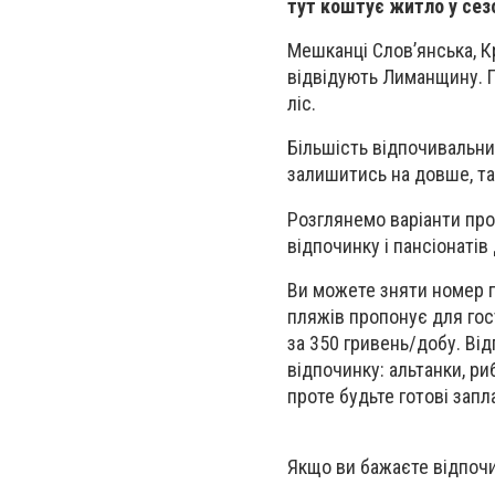
тут коштує житло у сез
Мешканці Слов’янська, К
відвідують Лиманщину. П
ліс.
Більшість відпочивальник
залишитись на довше, та
Розглянемо варіанти про
відпочинку і пансіонатів
Ви можете зняти номер п
пляжів пропонує для гост
за 350 гривень/добу. Ві
відпочинку: альтанки, ри
проте будьте готові зап
Якщо ви бажаєте відпочи