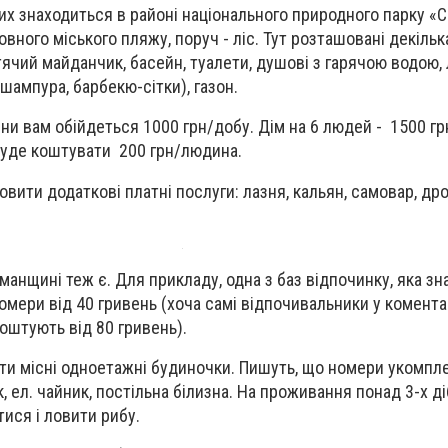
их знаходиться в районі національного природного парку «Св
вного міського пляжу, поруч - ліс. Тут розташовані декільк
итячий майданчик, басейн, туалети, душові з гарячою водою, 
 (шампура, барбекю-сітки), газон.
и вам обійдеться 1000 грн/добу. Дім на 6 людей - 1500 грн
уде коштувати 200 грн/людина.
вити додаткові платні послуги: лазня, кальян, самовар, дро
манщині теж є. Для прикладу, одна з баз відпочинку, яка зн
номери від 40 гривень (хоча самі відпочивальники у комент
оштують від 80 гривень).
 5-ти місні одноетажні будиночки. Пишуть, що номери укомпл
, ел. чайник, постільна білизна. На проживання понад 3-х ді
тися і ловити рибу.