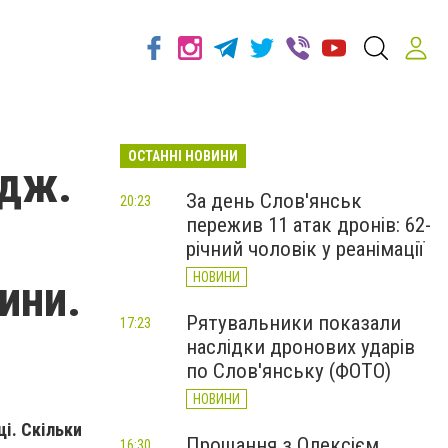
ОСТАННІ НОВИНИ
едж.
За день Слов'янськ
20:23
пережив 11 атак дронів: 62-
річний чоловік у реанімації
НОВИНИ
ини.
Рятувальники показали
17:23
наслідки дронових ударів
по Слов'янську (ФОТО)
НОВИНИ
ці. Скільки
Прощання з Олексієм
16:30