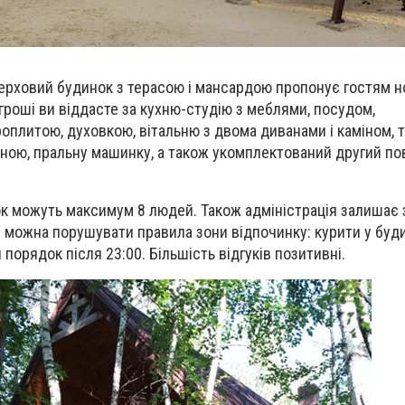
ерховий будинок з терасою і мансардою пропонує гостям н
 гроші ви віддасте за кухню-студію з меблями, посудом,
оплитою, духовкою, вітальню з двома диванами і каміном, 
ною, пральну машинку, а також укомплектований другий по
ок можуть максимум 8 людей. Також адміністрація залишає
е можна порушувати правила зони відпочинку: курити у буди
орядок після 23:00. Більшість відгуків позитивні.