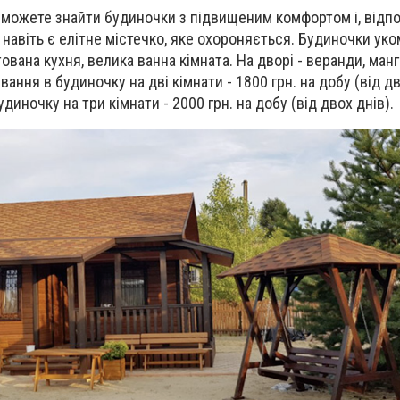
 можете знайти будиночки з підвищеним комфортом і, відпо
 навіть є елітне містечко, яке охороняється. Будиночки ук
ана кухня, велика ванна кімната. На дворі - веранди, манга
вання в будиночку на дві кімнати - 1800 грн. на добу (від дв
диночку на три кімнати - 2000 грн. на добу (від двох днів).