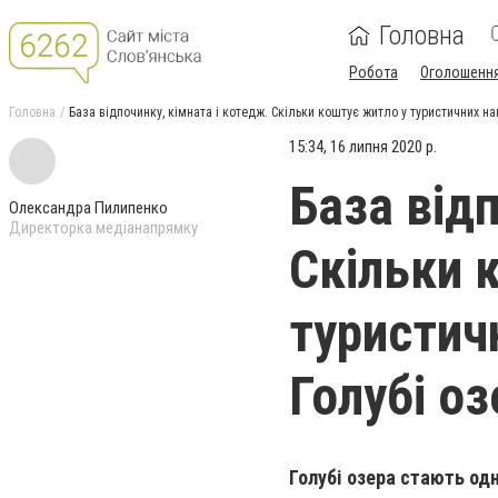
Головна
Робота
Оголошенн
Головна
База відпочинку, кімната і котедж. Скільки коштує житло у туристичних н
15:34, 16 липня 2020 р.
База відп
Олександра Пилипенко
Директорка медіанапрямку
Скільки 
туристич
Голубі оз
Голубі озера стають одн