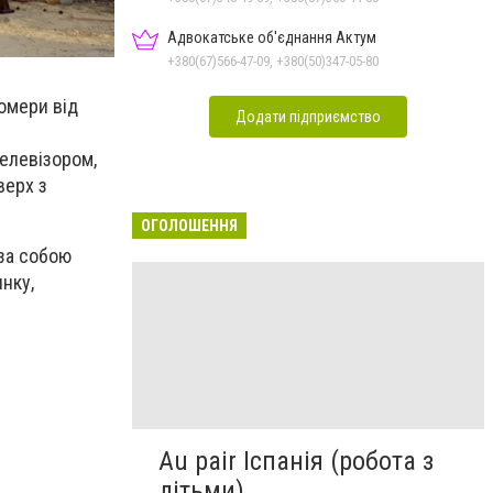
Адвокатське об'єднання Актум
+380(67)566-47-09, +380(50)347-05-80
омери від
Додати підприємство
телевізором,
верх з
ОГОЛОШЕННЯ
 за собою
нку,
Au pair Іспанія (робота з
дітьми)