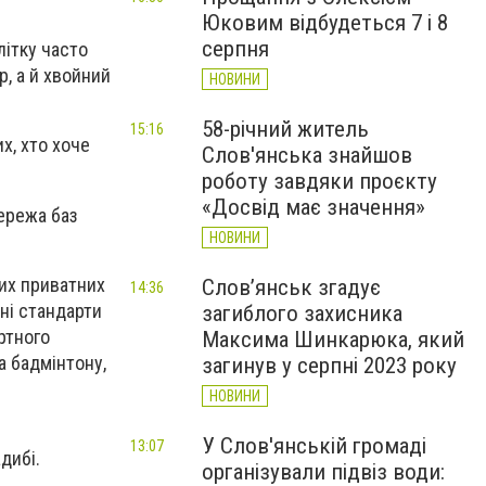
Юковим відбудеться 7 і 8
серпня
літку часто
, а й хвойний
НОВИНИ
58-річний житель
15:16
х, хто хоче
Слов'янська знайшов
роботу завдяки проєкту
«Досвід має значення»
ережа баз
НОВИНИ
ших приватних
Слов’янськ згадує
14:36
сні стандарти
загиблого захисника
ртного
Максима Шинкарюка, який
а бадмінтону,
загинув у серпні 2023 року
НОВИНИ
У Слов'янській громаді
13:07
адибі.
організували підвіз води: