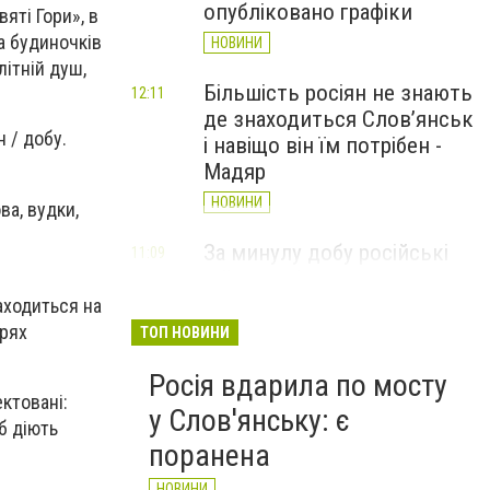
опубліковано графіки
яті Гори», в
а будиночків
НОВИНИ
літній душ,
Більшість росіян не знають
12:11
де знаходиться Слов’янськ
 / добу.
і навіщо він їм потрібен -
Мадяр
НОВИНИ
ва, вудки,
За минулу добу російські
11:09
війська 13 разів атакували
Слов'янськ. Хроніка
аходиться на
великої війни: 6 серпня
арях
ТОП НОВИНИ
НОВИНИ
Росія вдарила по мосту
ектовані:
у Слов'янську: є
б діють
поранена
НОВИНИ