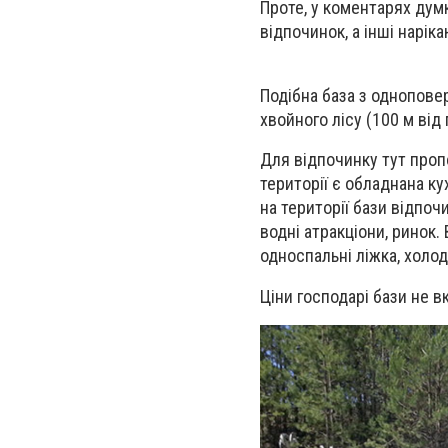
Проте, у коментарях дум
відпочинок, а інші нарік
Подібна база з однопове
хвойного лісу (100 м від
Для відпочинку тут проп
території є обладнана к
на території бази відпоч
водні атракціони, ринок.
односпальні ліжка, холод
Ціни господарі бази не в