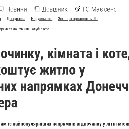
Новини
Довідник
ГО Має сенс
я
Довідкова
Нерухомість
Звіт про прозорість JTI
апрямках Донеччини. Голубі озера
очинку, кімната і кот
коштує житло у
них напрямках Донечч
ера
им із найпопулярніших напрямків відпочинку у літні міся