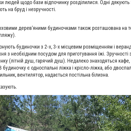
ки людей щодо бази відпочинку розділилися. Одні дякують
ають на бруд і незручності.
рховими дерев’яними будиночками також розташована на т
 пляжу).
онують будиночки з 2-х, 3-х місцевим розміщенням і веран
ухня з необхідним посудом для приготування їжі. Зручності
инку (літній душ, гарячий душ). Недалеко знаходяться кафе,
 В будиночку є односпальні ліжка і крісло-ліжка, або двоспа
ильник, вентилятор, надається постільна білизна.
казують.