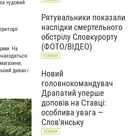
 за чудовий
Рятувальники показали
наслідки смертельного
ериторії
обстрілу Словкурорту
(ФОТО/ВІДЕО)
дами. На
 знаходяться
НОВИНИ
 магазини,
льний диван і
Новий
головнокомандувач
Драпатий уперше
доповів на Ставці:
особлива увага —
Слов'янську
НОВИНИ