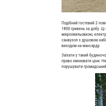
Подібний гостевий 2-пов
1800 гривень за добу. Ці
мікрохвильовкою, електр
санвузол з душовою кабі
виходом на мансарду.
Заїхати у такий будиноч
право змінювати ціни. Н
порушувати громадський п