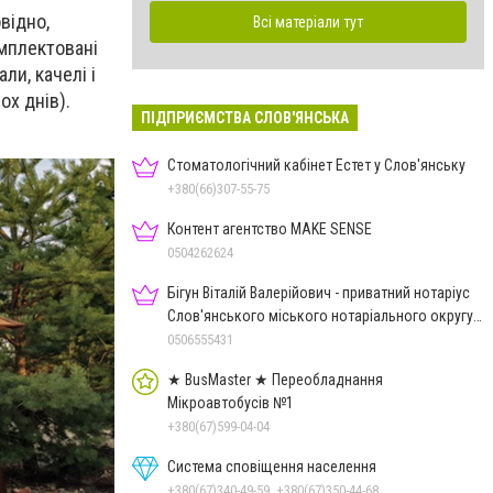
відно,
Всі матеріали тут
омплектовані
ли, качелі і
ох днів).
ПІДПРИЄМСТВА СЛОВ'ЯНСЬКА
Стоматологічний кабінет Естет у Слов'янську
+380(66)307-55-75
Контент агентство MAKE SENSE
0504262624
Бігун Віталій Валерійович - приватний нотаріус
Слов'янського міського нотаріального округу
Дон.обл.
0506555431
★ BusMaster ★ Переобладнання
Мікроавтобусів №1
+380(67)599-04-04
Система сповіщення населення
+380(67)340-49-59, +380(67)350-44-68