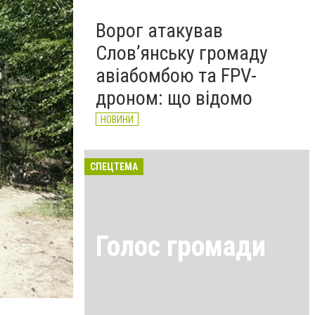
Ворог атакував
Слов’янську громаду
авіабомбою та FPV-
дроном: що відомо
НОВИНИ
СПЕЦТЕМА
Голос громади