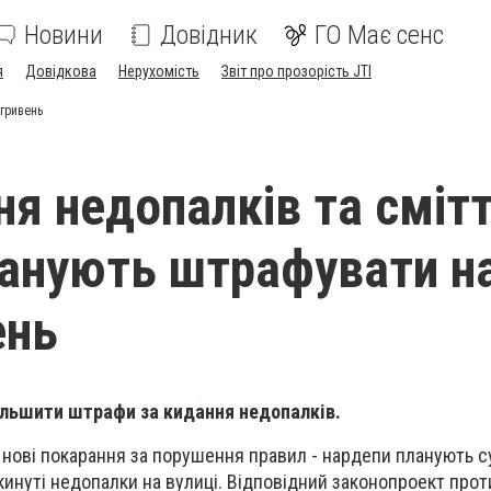
Новини
Довідник
ГО Має сенс
я
Довідкова
Нерухомість
Звіт про прозорість JTI
 гривень
ня недопалків та смітт
ланують штрафувати н
ень
ільшити штрафи за кидання недопалків.
ь нові покарання за порушення правил - нардепи планують с
инуті недопалки на вулиці. Відповідний законопроект прот