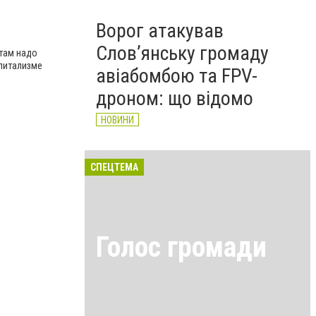
Ворог атакував
Слов’янську громаду
атам надо
апитализме
авіабомбою та FPV-
дроном: що відомо
НОВИНИ
СПЕЦТЕМА
Голос громади