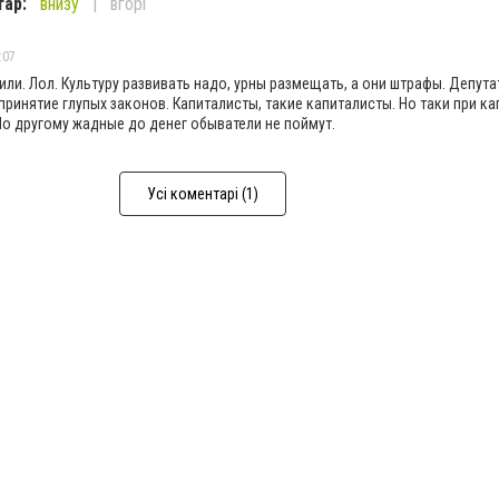
тар:
внизу
вгорі
:07
ли. Лол. Культуру развивать надо, урны размещать, а они штрафы. Депут
принятие глупых законов. Капиталисты, такие капиталисты. Но таки при к
 По другому жадные до денег обыватели не поймут.
Усі коментарі (1)