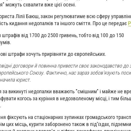
я" можуть схвалити вже цієї осені.
юриста Лілії Баюш, закон регулюватиме всю сферу управлін
сть кидання недопалків та іншого сміття. Про це передає
P
штрафів від 1700 до 2500 гривень, тобто від 100 до 150
умів.
ові штрафи хочуть прирівняти до європейських.
повідні договори й повинна привести своє законодавство до
 Європейського Союзу. Фактично, нас зараз зобов'язують пос
азначила юрист.
ня за викинуті недопалки вважають "смішним" і майже не вр
увати когось за куріння в недозволеному місці, і тим біль
.
ня фіксують на стаціонарних зупинках громадського трансп
м цих місць, курити заборонено також в під'їздах, підземн