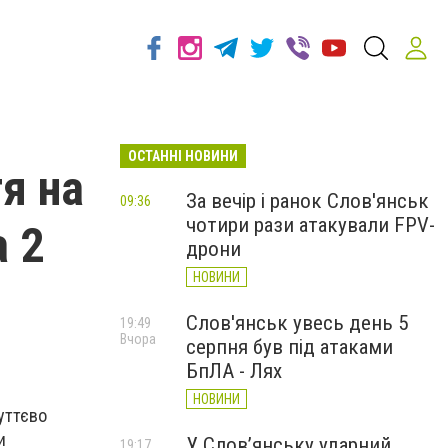
ОСТАННІ НОВИНИ
я на
За вечір і ранок Слов'янськ
09:36
чотири рази атакували FPV-
а 2
дрони
НОВИНИ
Слов'янськ увесь день 5
19:49
Вчора
серпня був під атаками
БпЛА - Лях
НОВИНИ
уттєво
и
У Слов’янську ударний
19:17