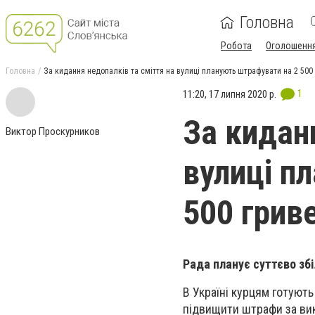
Головна
Робота
Оголошенн
Головна
За кидання недопалків та сміття на вулиці планують штрафувати на 2 500
1
11:20, 17 липня 2020 р.
За кидан
Виктор Проскурников
вулиці п
500 грив
Рада планує суттєво зб
В Україні курцям готуют
підвищити штрафи за вик