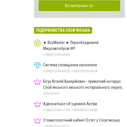
Всі матеріали тут
ПІДПРИЄМСТВА СЛОВ'ЯНСЬКА
★ BusMaster ★ Переобладнання
Мікроавтобусів №1
+380(67)599-04-04
Система сповіщення населення
+380(67)340-49-59, +380(67)350-44-68
Бігун Віталій Валерійович - приватний нотаріус
Слов'янського міського нотаріального округу
Дон.обл.
0506555431
Адвокатське об'єднання Актум
+380(67)566-47-09, +380(50)347-05-80
Стоматологічний кабінет Естет у Слов'янську
+380(66)307-55-75