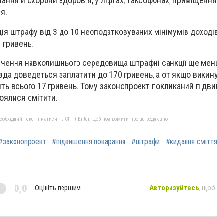
чання й охорони здоров'я, у ліфтах, таксофонах, приміщенн
я.
ія штрафу від 3 до 10 неоподатковуваних мінімумів доході
 гривень.
ічення навколишнього середовища штрафні санкції ще менші
зда доведеться заплатити до 170 гривень, а от якщо викину
ить всього 17 гривень. Тому законопроект покликаний підв
боялися смітити.
бхідний текст і натисніть Ctrl + Enter, щоб повідомити про це редакцію
#законопроект
#підвищення покарання
#штрафи
#кидання сміття
0,0
Оцініть першим
Авторизуйтесь
, щоб