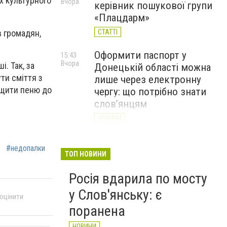
ях культурного
Вчора
керівник пошукової групи
«Плацдарм»
в громадян,
СТАТТІ
Оформити паспорт у
15:43
Вчора
. Так, за
Донецькій області можна
ти сміття з
лише через електронну
ищити пеню до
чергу: що потрібно знати
слов’янцям
НОВИНИ
Рятувальники доставили
14:43
#недопалки
Вчора
гуманітарну допомогу
ТОП НОВИНИ
жителям села Маяки
Росія вдарила по мосту
НОВИНИ
у Слов'янську: є
 оцінити
поранена
НОВИНИ