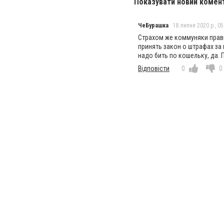
Показувати новий комен
ЧеБурашка
18 липня 2020 р., 05
Страхом же коммуняки прави
принять закон о штрафах за 
надо бить по кошельку, да.
Відповісти
0
0