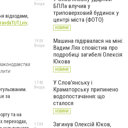
Вчора
БПЛа влучив у
триповерховий будинок у
ня відходами,
центрі міста (ФОТО)
ravdaTUT.Lviv
.
НОВИНИ
Машина підірвалася на міні:
19:00
Вчора
Вадим Лях сповістив про
подробиці загибелі Олексія
Юкова
 законодавства
НОВИНИ
илити
У Слов'янську і
17:40
Вчора
Краматорську припинено
егульованим.
водопостачання: що
ше за
сталося
НОВИНИ
орту та на
их переходах,
Загинув Олексій Юков,
17:09