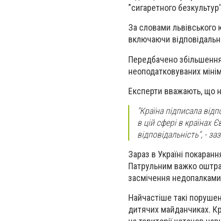
"сигаретного безкультур'
За словами львівського 
включаючи відповідальні
Передбачено збільшення 
неоподатковуваних мінім
Експерти вважають, що н
"Країна підписала від
в цій сфері в країнах
відповідальність", - з
Зараз в Україні покаран
Патрульним важко оштраф
засмічення недопалками
Найчастіше такі порушен
дитячих майданчиках. Крі