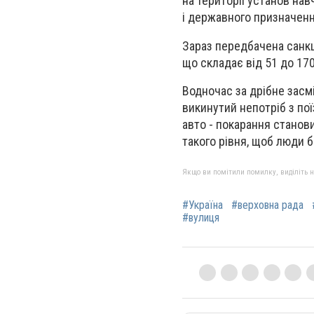
на території установ нав
і державного призначенн
Зараз передбачена санкц
що складає від 51 до 170
Водночас за дрібне засм
викинутий непотріб з пої
авто - покарання станов
такого рівня, щоб люди 
Якщо ви помітили помилку, виділіть нео
#Україна
#верховна рада
#вулиця