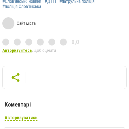
#Слов’янськ6 новини
#ДТП
#патрульна поліція
#поліція Слов’янська
Сайт міста
0,0
Авторизуйтесь
, щоб оцінити
Коментарі
Авторизуватись