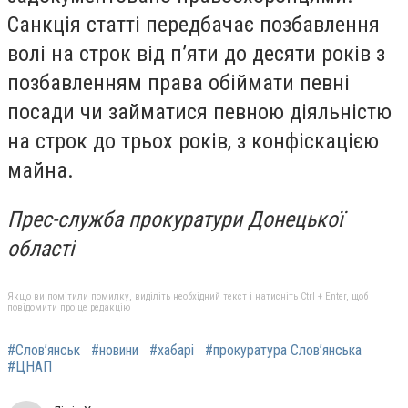
Санкція статті передбачає позбавлення
волі на строк від п’яти до десяти років з
позбавленням права обіймати певні
посади чи займатися певною діяльністю
на строк до трьох років, з конфіскацією
майна.
Прес-служба прокуратури Донецької
області
Якщо ви помітили помилку, виділіть необхідний текст і натисніть Ctrl + Enter, щоб
повідомити про це редакцію
#Слов’янськ
#новини
#хабарі
#прокуратура Слов’янська
#ЦНАП