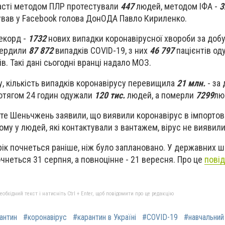
ласті методом ПЛР протестували
447
людей, методом ІФА -
3
ував у Facebook голова ДонОДА Павло Кириленко.
рекорд -
1732
нових випадки коронавірусної хвороби за добу
вердили
87 872
випадків COVID-19, з них
46 797
пацієнтів од
в. Такі дані сьогодні вранці надало МОЗ.
ну, кількість випадків коронавірусу перевищила
21 млн.
- за
отягом 24 годин одужали
120 тис.
людей, а померли
7299
лю
те Шеньчжень заявили, що виявили коронавірус в імпортов
ьому у людей, які контактували з вантажем, вірус не виявили
рік почнеться раніше, ніж було заплановано. У державних 
чнеться 31 серпня, а повноцінне - 21 вересня. Про це
пові
бхідний текст і натисніть Ctrl + Enter, щоб повідомити про це редакцію
антин
#коронавірус
#карантин в Україні
#COVID-19
#навчальний 