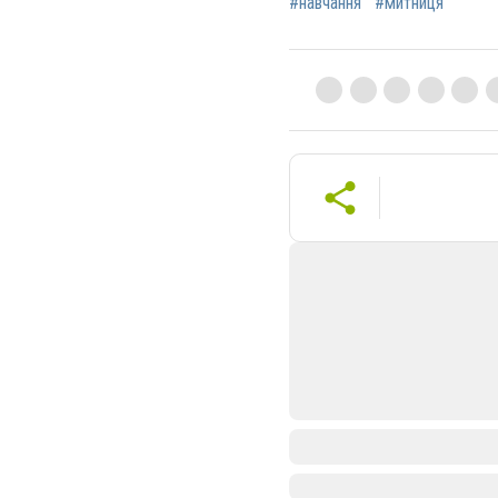
#навчання
#митниця