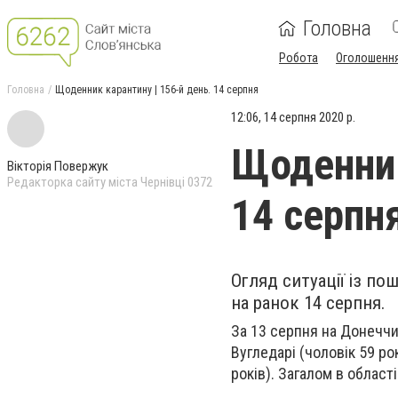
Головна
Робота
Оголошенн
Головна
Щоденник карантину | 156-й день. 14 серпня
12:06, 14 серпня 2020 р.
Щоденник
Вікторія Повержук
Редакторка сайту міста Чернівці 0372
14 серпн
Огляд ситуації із по
на ранок 14 серпня.
За 13 серпня на Донечч
Вугледарі (чоловік 59 рокі
років). Загалом в област