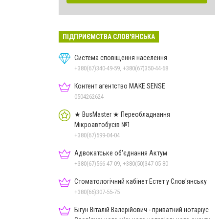
ПІДПРИЄМСТВА СЛОВ'ЯНСЬКА
Система сповіщення населення
+380(67)340-49-59, +380(67)350-44-68
Контент агентство MAKE SENSE
0504262624
★ BusMaster ★ Переобладнання
Мікроавтобусів №1
+380(67)599-04-04
Адвокатське об'єднання Актум
+380(67)566-47-09, +380(50)347-05-80
Стоматологічний кабінет Естет у Слов'янську
+380(66)307-55-75
Бігун Віталій Валерійович - приватний нотаріус