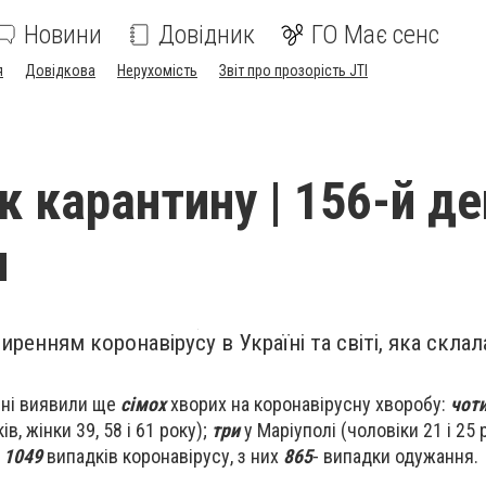
Новини
Довідник
ГО Має сенс
я
Довідкова
Нерухомість
Звіт про прозорість JTI
 карантину | 156-й де
я
ширенням коронавірусу в Україні та світі, яка скла
ині виявили ще
сімох
хворих на коронавірусну хворобу:
чот
в, жінки 39, 58 і 61 року);
три
у Маріуполі (чоловіки 21 і 25 
і
1049
випадків коронавірусу, з них
865
- випадки одужання.