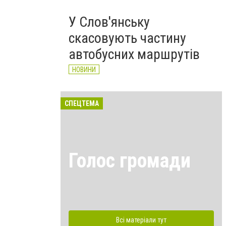
У Слов'янську
скасовують частину
автобусних маршрутів
НОВИНИ
СПЕЦТЕМА
Голос громади
Всі матеріали тут