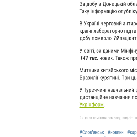
За добу в Донецькій об
Таку інформацію опублік
В Україні черговий анти
країні лабораторно підт
добу померло
19
пацієнті
У світі, за даними Мінфі
141 тис.
нових. Також пр
Митники китайського міс
Бразилії курятині. При ц
У Туреччині навчальний 
дистанційне навчання по
Укрінформ
.
Якщо ви помітили помилку, виділіть нео
#Слов'янськ
#новини
#кар