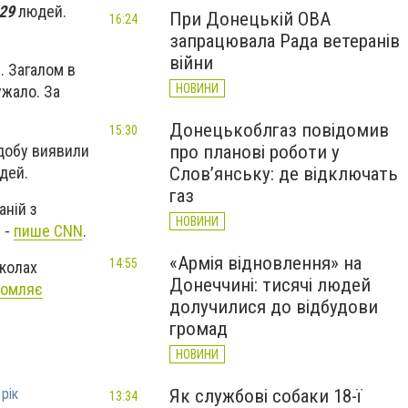
29
людей.
При Донецькій ОВА
16:24
запрацювала Рада ветеранів
війни
. Загалом в
НОВИНИ
ужало. За
Донецькоблгаз повідомив
15:30
 добу виявили
про планові роботи у
дей.
Слов’янську: де відключать
газ
аній з
НОВИНИ
 -
пише CNN
.
«Армія відновлення» на
14:55
школах
Донеччині: тисячі людей
домляє
долучилися до відбудови
громад
НОВИНИ
Як службові собаки 18-ї
рік
13:34