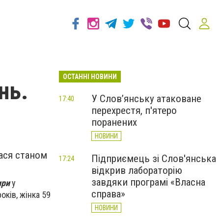
ОСТАННІ НОВИНИ
нь.
У Слов’янську атаковане
17:40
перехрестя, п'ятеро
поранених
НОВИНИ
лася станом
Підприємець зі Слов'янська
17:24
відкрив лабораторію
завдяки програмі «Власна
ири
у
справа»
років, жінка 59
НОВИНИ