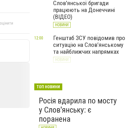
Слов'янської бригади
працюють на Донеччині
(ВІДЕО)
 оцінити
НОВИНИ
Генштаб ЗСУ повідомив про
12:00
ситуацію на Слов’янському
та найближчих напрямках
НОВИНИ
Слов’янськ обстріляли 13
11:18
разів за добу. Хроніка
великої війни: 7 серпня
ТОП НОВИНИ
НОВИНИ
Росія вдарила по мосту
у Слов'янську: є
поранена
НОВИНИ