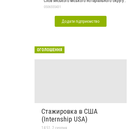
Слов'янського міського нотаріального округу
Дон.обл.
0506555431
Додати підприємство
ОГОЛОШЕННЯ
Стажировка в США
(Internship USA)
14:51, 2 серпня