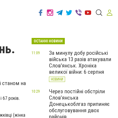
ОСТАННІ НОВИНИ
нь.
За минулу добу російські
11:09
війська 13 разів атакували
Слов'янськ. Хроніка
великої війни: 6 серпня
НОВИНИ
і станом на
Через постійні обстріли
10:29
Слов’янська
 67 років.
Донецькоблгаз припиняє
обслуговування двох
жківці (жінка
районів