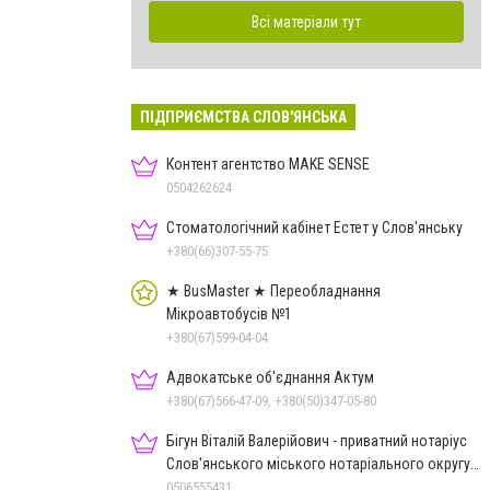
Всі матеріали тут
ПІДПРИЄМСТВА СЛОВ'ЯНСЬКА
Контент агентство MAKE SENSE
0504262624
Стоматологічний кабінет Естет у Слов'янську
+380(66)307-55-75
★ BusMaster ★ Переобладнання
Мікроавтобусів №1
+380(67)599-04-04
Адвокатське об'єднання Актум
+380(67)566-47-09, +380(50)347-05-80
Бігун Віталій Валерійович - приватний нотаріус
Слов'янського міського нотаріального округу
Дон.обл.
0506555431