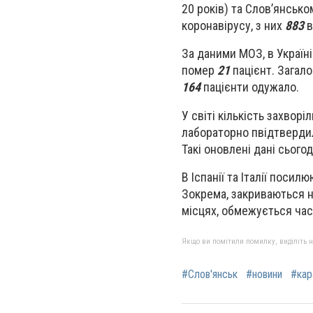
20 років) та Слов’янсько
коронавірусу, з них
883
в
За даними МОЗ, в Україн
помер
21
пацієнт. Загало
164
пацієнти одужало.
У світі кількість захвор
лабораторно пвідтверд
Такі оновлені дані сьогод
В Іспанії та Італії поси
Зокрема, закриваються н
місцях, обмежується час
Якщо ви помітили помилку, виділіть нео
#Слов'янськ
#новини
#кар