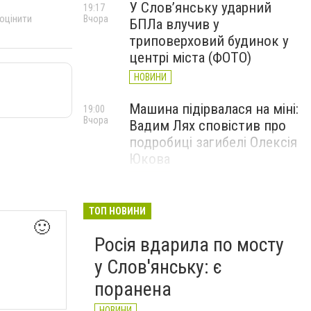
У Слов’янську ударний
19:17
 оцінити
Вчора
БПЛа влучив у
триповерховий будинок у
центрі міста (ФОТО)
НОВИНИ
Машина підірвалася на міні:
19:00
Вчора
Вадим Лях сповістив про
подробиці загибелі Олексія
Юкова
НОВИНИ
У Слов'янську і
17:40
ТОП НОВИНИ
Вчора
🙂
Краматорську припинено
Росія вдарила по мосту
водопостачання: що
сталося
у Слов'янську: є
НОВИНИ
поранена
НОВИНИ