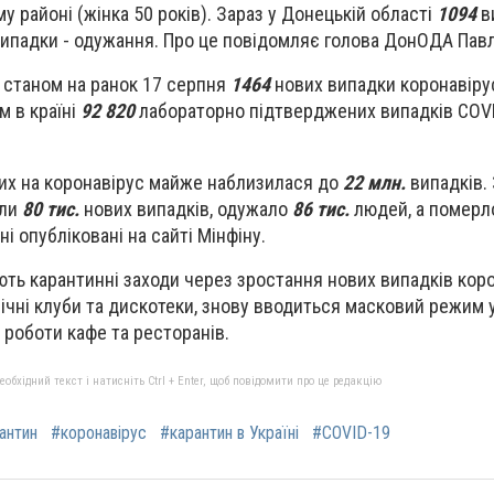
му районі (жінка 50 років). Зараз у Донецькій області
1094
в
ипадки - одужання. Про це повідомляє голова ДонОДА Пав
і станом на ранок 17 серпня
1464
нових випадки коронавірус
м в країні
92 820
лабораторно підтверджених випадків COVI
ілих на коронавірус майже наблизилася до
22 млн.
випадків. 
или
80 тис.
нових випадків, одужало
86 тис.
людей, а помер
ні опубліковані на сайті Мінфіну.
люють карантинні заходи через зростання нових випадків кор
ічні клуби та дискотеки, знову вводиться масковий режим 
 роботи кафе та ресторанів.
бхідний текст і натисніть Ctrl + Enter, щоб повідомити про це редакцію
антин
#коронавірус
#карантин в Україні
#COVID-19