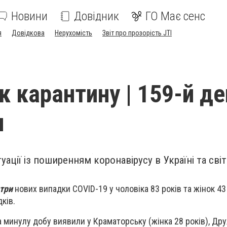
Новини
Довідник
ГО Має сенс
я
Довідкова
Нерухомість
Звіт про прозорість JTI
 карантину | 159-й де
я
уації із поширенням коронавірусу в Україні та світ
три
нових випадки COVID-19 у чоловіка 83 років та жінок 43 і
ків.
 минулу добу виявили у Краматорську (жінка 28 років), Дру