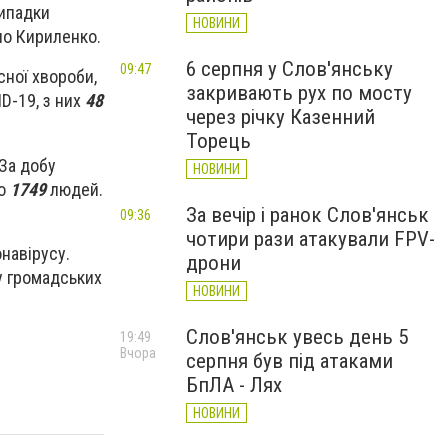
ипадки
НОВИНИ
ло Кириленко.
6 серпня у Слов'янську
09:47
ної хвороби,
закривають рух по мосту
D-19, з них
48
через річку Казенний
Торець
За добу
НОВИНИ
ло
1749
людей.
За вечір і ранок Слов'янськ
09:36
чотири рази атакували FPV-
онавірусу.
дрони
у громадських
НОВИНИ
Слов'янськ увесь день 5
19:49
Вчора
серпня був під атаками
БпЛА - Лях
НОВИНИ