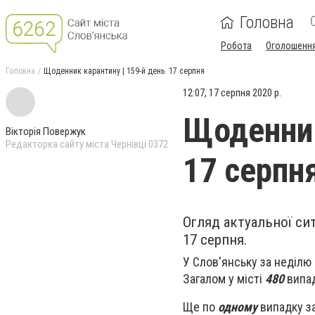
Головна
Робота
Оголошенн
Головна
Щоденник карантину | 159-й день. 17 серпня
12:07, 17 серпня 2020 р.
Щоденник
Вікторія Повержук
Редакторка сайту міста Чернівці 0372
17 серпн
Огляд актуальної сит
17 серпня.
У Слов'янську за неділю
Загалом у місті
480
випад
Ще по
одному
випадку за