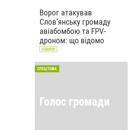
Ворог атакував
Слов’янську громаду
авіабомбою та FPV-
дроном: що відомо
НОВИНИ
СПЕЦТЕМА
Голос громади