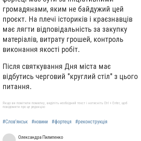
громадянами, яким не байдужий цей
проєкт. На плечі істориків і краєзнавців
має лягти відповідальність за закупку
матеріалів, витрату грошей, контроль
виконання якості робіт.
Після святкування Дня міста має
відбутись черговий "круглий стіл" з цього
питання.
Якщо ви помітили помилку, виділіть необхідний текст і натисніть Ctrl + Enter, щоб
повідомити про це редакцію
#Слов’янськ
#новини
#фортеця
#реконструкція
Олександра Пилипенко